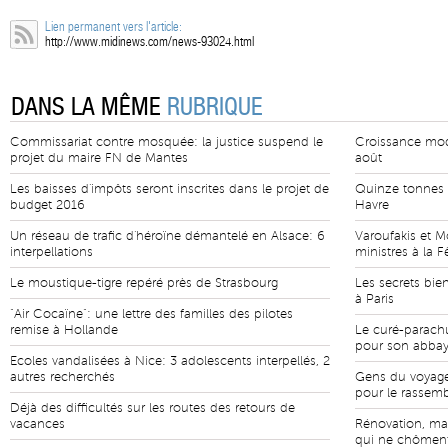
Lien permanent vers l'article:
http://www.midinews.com/news-93024.html
DANS LA MÊME
RUBRIQUE
Commissariat contre mosquée: la justice suspend le
Croissance modé
projet du maire FN de Mantes
août
Les baisses d'impôts seront inscrites dans le projet de
Quinze tonnes 
budget 2016
Havre
Un réseau de trafic d'héroïne démantelé en Alsace: 6
Varoufakis et M
interpellations
ministres à la F
Le moustique-tigre repéré près de Strasbourg
Les secrets bie
à Paris
"Air Cocaïne": une lettre des familles des pilotes
remise à Hollande
Le curé-parachu
pour son abba
Ecoles vandalisées à Nice: 3 adolescents interpellés, 2
autres recherchés
Gens du voyage
pour le rassemb
Déjà des difficultés sur les routes des retours de
vacances
Rénovation, ma
qui ne chôment 