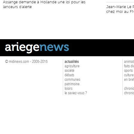
Assange demande à Hollande une loi pour les
lanceurs d'alerte
Jean-Marie Le Pe
chez moi au F
© midinews.com - 2005-2015
actualités
animat
agriculture
faits d
société
sports
débats
culture
communes
en bre
patrimoine
loisirs
chroniq
le saviez-vous ?
chroniq