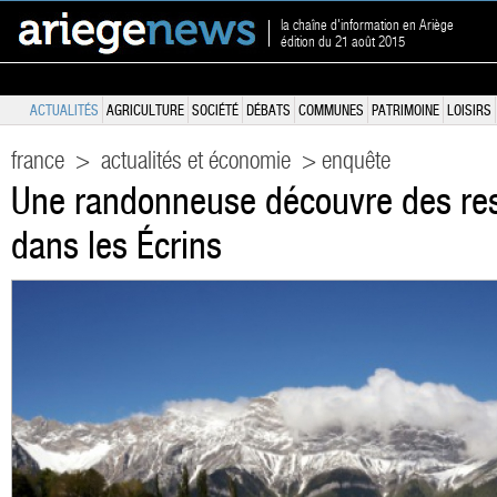
la chaîne d'information en Ariège
édition du 21 août 2015
ACTUALITÉS
AGRICULTURE
SOCIÉTÉ
DÉBATS
COMMUNES
PATRIMOINE
LOISIRS
france
>
actualités et économie
> enquête
Une randonneuse découvre des re
dans les Écrins