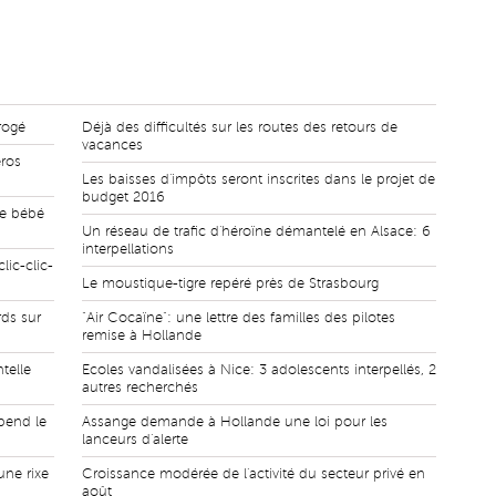
rogé
Déjà des difficultés sur les routes des retours de
vacances
éros
Les baisses d'impôts seront inscrites dans le projet de
budget 2016
le bébé
Un réseau de trafic d'héroïne démantelé en Alsace: 6
interpellations
lic-clic-
Le moustique-tigre repéré près de Strasbourg
rds sur
"Air Cocaïne": une lettre des familles des pilotes
remise à Hollande
telle
Ecoles vandalisées à Nice: 3 adolescents interpellés, 2
autres recherchés
pend le
Assange demande à Hollande une loi pour les
lanceurs d'alerte
ne rixe
Croissance modérée de l'activité du secteur privé en
août