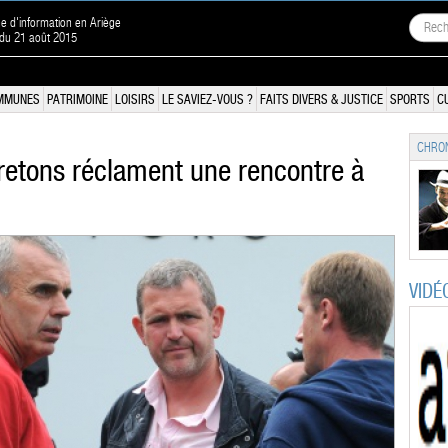
ne d'information en Ariège
 du 21 août 2015
MMUNES
PATRIMOINE
LOISIRS
LE SAVIEZ-VOUS ?
FAITS DIVERS & JUSTICE
SPORTS
C
CHRON
bretons réclament une rencontre à
VIDÉ