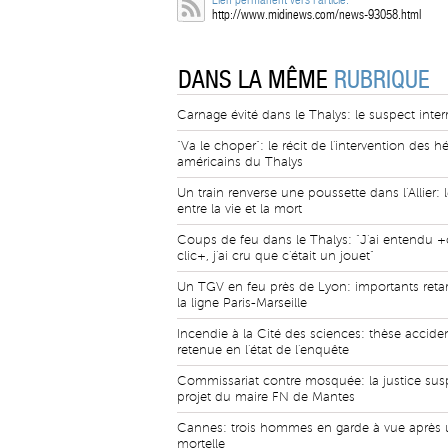
http://www.midinews.com/news-93058.html
DANS LA MÊME
RUBRIQUE
Carnage évité dans le Thalys: le suspect inter
"Va le choper": le récit de l'intervention des h
américains du Thalys
Un train renverse une poussette dans l'Allier: 
entre la vie et la mort
Coups de feu dans le Thalys: "J'ai entendu +c
clic+, j'ai cru que c'était un jouet"
Un TGV en feu près de Lyon: importants reta
la ligne Paris-Marseille
Incendie à la Cité des sciences: thèse acciden
retenue en l'état de l'enquête
Commissariat contre mosquée: la justice sus
projet du maire FN de Mantes
Cannes: trois hommes en garde à vue après u
mortelle