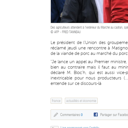
Des agriculteurs attendent à l'extérieur du Marché au cadran, spé
© AFP - FRED TANNEAU
Le président de l'Union des groupemen
réclamé jeudi une rencontre à Matigno
de la viande de porc au marché du porc 
"Je lance un appel au Premier ministre, 
bien au contraire mais il faut au min
déclaré M. Bloc'h, qui est aussi vice-
inextricable pour nous producteurs (..
entende sur ce discours-là
france
actualités et économie
Commentaires
0
Partager sur Faceb
Lien permanent vers l'article: