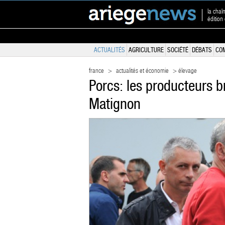
la chaî
édition
ACTUALITÉS
AGRICULTURE
SOCIÉTÉ
DÉBATS
CO
france
>
actualités et économie
> élevage
Porcs: les producteurs 
Matignon