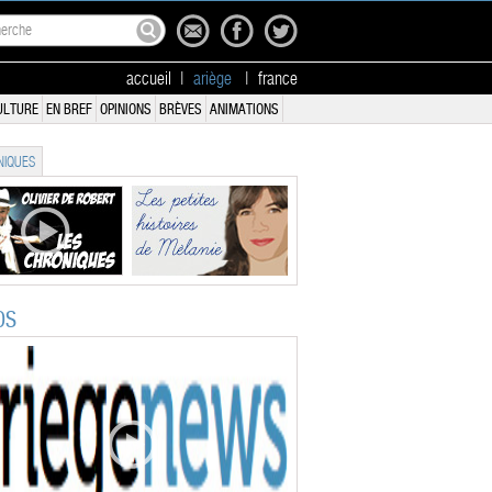
accueil
|
ariège
|
france
ULTURE
EN BREF
OPINIONS
BRÈVES
ANIMATIONS
IQUES
OS