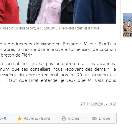
cialisé dans la vente de porc, le 13 août 2015 à Plerin dans l'ouest de la France
ts producteurs de viande en Bretagne, Michel Bloc'h, a
n après l'annonce d'une nouvelle suspension de cotation
breton de Plérin.
à son cabinet, je veux pas lui foutre en l'air ses vacances,
imum que ses conseillers nous reçoivent dès demain", a
président du comité régional porcin. "Cette situation est
.), il faut que l'État entende, je veux que M. Valls nous
AFP | 13/08/2015 - 10:28
ook
0
Ajouter aux favoris
Imprimer
Envoyer