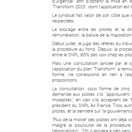
d'urgence) "afin d'obtenir la mise en
"Transform 2015", dont l'application est 
Le syndicat fait valoir de son côté que
respectées.
Le blocage entre les pilotes et la d
rémunération, la baisse de la majoratio
Début juillet, le juge des référés du tri
la procédure au fond. Depuis, la procéd
entre le SNPL (65% des voix chez les pilot
Mais une consultation lancée par le s
l'application du plan "Transform" a remis
forme, ne correspond en rien à l'espr
propositions.
La consultation, sous forme de cinq 
demande aux pilotes s'ils "approuvent
modalités", en clair s'ils acceptent de 
président du SNPL Air France. Trois autr
pilotes, et la dernière sur "la gouvernance 
"Plus de la moitié" des pilotes ont déjà 
malgré la poursuite de la procédure j
négociations". "On n'arrivera à rien san