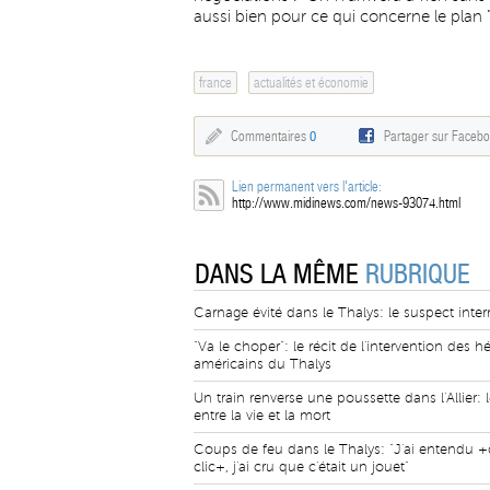
aussi bien pour ce qui concerne le plan
france
actualités et économie
Commentaires
0
Partager sur Faceb
Lien permanent vers l'article:
http://www.midinews.com/news-93074.html
DANS LA MÊME
RUBRIQUE
Carnage évité dans le Thalys: le suspect inter
"Va le choper": le récit de l'intervention des h
américains du Thalys
Un train renverse une poussette dans l'Allier: 
entre la vie et la mort
Coups de feu dans le Thalys: "J'ai entendu +c
clic+, j'ai cru que c'était un jouet"