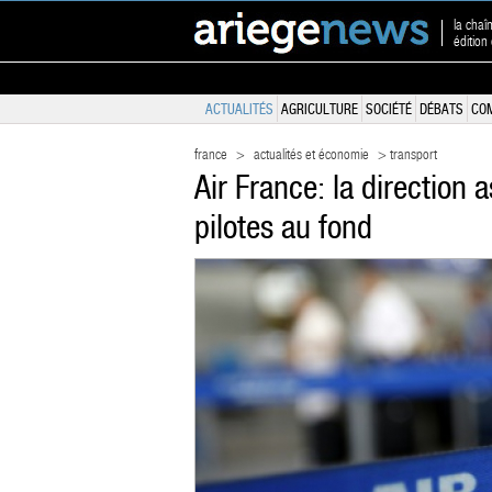
la chaî
édition
ACTUALITÉS
AGRICULTURE
SOCIÉTÉ
DÉBATS
CO
france
>
actualités et économie
> transport
Air France: la direction 
pilotes au fond