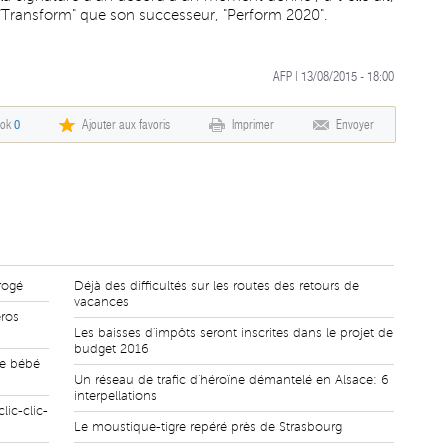
 "Transform" que son successeur, "Perform 2020".
AFP | 13/08/2015 - 18:00
ook
0
Ajouter aux favoris
Imprimer
Envoyer
rogé
Déjà des difficultés sur les routes des retours de
vacances
éros
Les baisses d'impôts seront inscrites dans le projet de
budget 2016
le bébé
Un réseau de trafic d'héroïne démantelé en Alsace: 6
interpellations
lic-clic-
Le moustique-tigre repéré près de Strasbourg