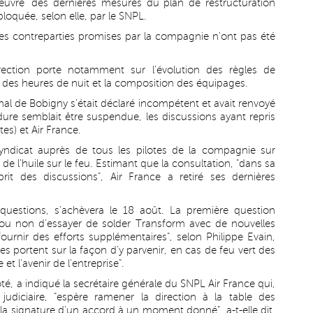
 œuvre" des dernières mesures du plan de restructuration
bloquée, selon elle, par le SNPL.
 les contreparties promises par la compagnie n'ont pas été
irection porte notamment sur l'évolution des règles de
n des heures de nuit et la composition des équipages.
bunal de Bobigny s'était déclaré incompétent et avait renvoyé
ure semblait être suspendue, les discussions ayant repris
es) et Air France.
yndicat auprès de tous les pilotes de la compagnie sur
 de l'huile sur le feu. Estimant que la consultation, "dans sa
it des discussions", Air France a retiré ses dernières
questions, s'achèvera le 18 août. La première question
 ou non d'essayer de solder Transform avec de nouvelles
"fournir des efforts supplémentaires", selon Philippe Evain,
es portent sur la façon d'y parvenir, en cas de feu vert des
et l'avenir de l'entreprise".
voté, a indiqué la secrétaire générale du SNPL Air France qui,
udiciaire, "espère ramener la direction à la table des
s la signature d'un accord à un moment donné", a-t-elle dit,