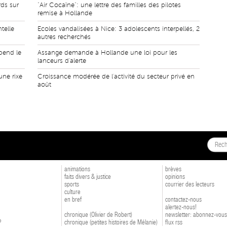
rds sur
"Air Cocaïne": une lettre des familles des pilotes
remise à Hollande
telle
Ecoles vandalisées à Nice: 3 adolescents interpellés, 2
autres recherchés
pend le
Assange demande à Hollande une loi pour les
lanceurs d'alerte
ne rixe
Croissance modérée de l'activité du secteur privé en
août
animations
brèves
faits divers & justice
opinions
sports
courrier des lecteurs
culture
en bref
contactez-nous
alertez-nous!
chronique (Olivier de Robert)
newsletter: abonnez-vous
?
chronique (petites histoires de Mélanie)
flux rss