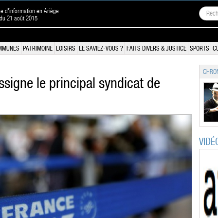
ne d'information en Ariège
 du 21 août 2015
MMUNES
PATRIMOINE
LOISIRS
LE SAVIEZ-VOUS ?
FAITS DIVERS & JUSTICE
SPORTS
C
CHRON
assigne le principal syndicat de
VIDÉ