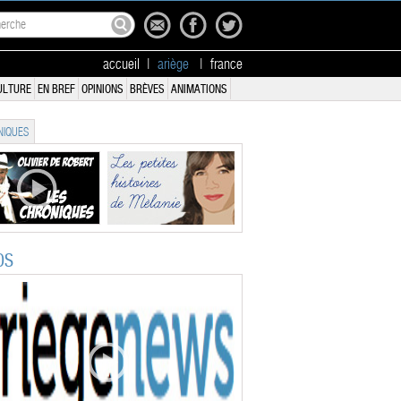
accueil
|
ariège
|
france
ULTURE
EN BREF
OPINIONS
BRÈVES
ANIMATIONS
IQUES
OS