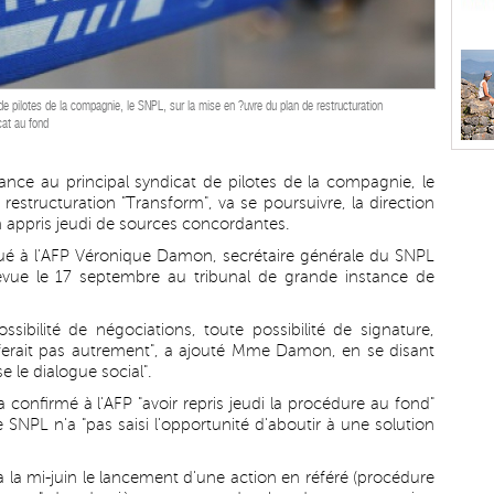
 de pilotes de la compagnie, le SNPL, sur la mise en ?uvre du plan de restructuration
cat au fond
ance au principal syndicat de pilotes de la compagnie, le
estructuration "Transform", va se poursuivre, la direction
n appris jeudi de sources concordantes.
iqué à l'AFP Véronique Damon, secrétaire générale du SNPL
évue le 17 septembre au tribunal de grande instance de
ssibilité de négociations, toute possibilité de signature,
ne ferait pas autrement", a ajouté Mme Damon, en se disant
 le dialogue social".
 confirmé à l'AFP "avoir repris jeudi la procédure au fond"
 le SNPL n'a "pas saisi l'opportunité d'aboutir à une solution
à la mi-juin le lancement d'une action en référé (procédure