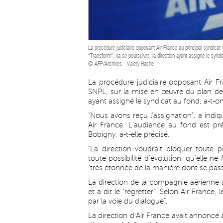
La procédure judiciaire opposant Air France au principal syndicat
"Transform", va se poursuivre, la direction ayant assigné le syndi
© AFP/Archives - Valery Hache
La procédure judiciaire opposant Air Fr
SNPL, sur la mise en œuvre du plan de r
ayant assigné le syndicat au fond, a-t-o
"Nous avons reçu l'assignation", a ind
Air France. L'audience au fond est pr
Bobigny, a-t-elle précisé.
"La direction voudrait bloquer toute po
toute possibilité d'évolution, qu'elle 
"très étonnée de la manière dont se passe
La direction de la compagnie aérienne a
et a dit le "regretter". Selon Air France,
par la voie du dialogue".
La direction d'Air France avait annoncé 