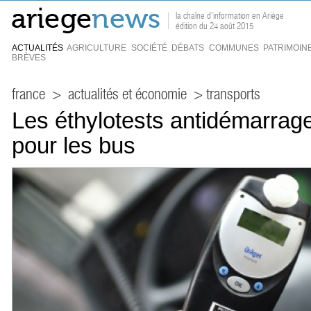
la chaîne d'information en Ariège
édition du 24 août 2015
ACTUALITÉS
AGRICULTURE
SOCIÉTÉ
DÉBATS
COMMUNES
PATRIMOIN
BRÈVES
france
>
actualités et économie
> transports
Les éthylotests antidémarrage
pour les bus