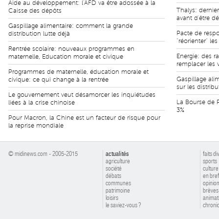
Aide au développement: l'AFD va être adossée à la
Thalys: dernie
Caisse des dépôts
avant d'être dé
Gaspillage alimentaire: comment la grande
Pacte de respo
distribution lutte déjà
"réorienter" les
Rentrée scolaire: nouveaux programmes en
Energie: des r
maternelle, Education morale et civique
remplacer les 
Programmes de maternelle, éducation morale et
Gaspillage alim
civique: ce qui change à la rentrée
sur les distrib
Le gouvernement veut désamorcer les inquiétudes
La Bourse de P
liées à la crise chinoise
3%
Pour Macron, la Chine est un facteur de risque pour
la reprise mondiale
© midinews.com - 2005-2015
actualités
faits di
agriculture
sports
société
culture
débats
en bref
communes
opinio
patrimoine
brèves
loisirs
animat
le saviez-vous ?
chroniq