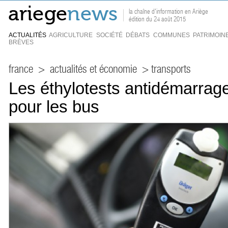
la chaîne d'information en Ariège
édition du 24 août 2015
ACTUALITÉS
AGRICULTURE
SOCIÉTÉ
DÉBATS
COMMUNES
PATRIMOIN
BRÈVES
france
>
actualités et économie
> transports
Les éthylotests antidémarrage
pour les bus