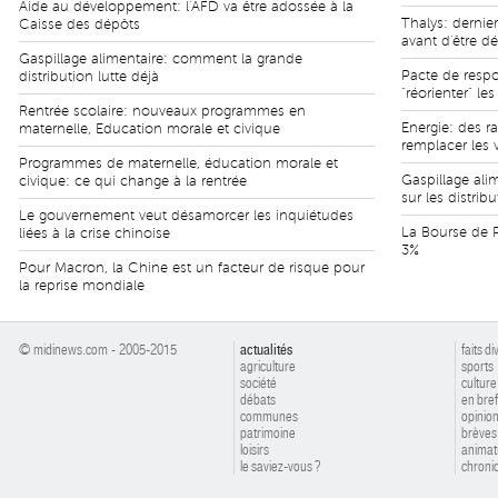
Aide au développement: l'AFD va être adossée à la
Thalys: dernie
Caisse des dépôts
avant d'être dé
Gaspillage alimentaire: comment la grande
Pacte de respo
distribution lutte déjà
"réorienter" les
Rentrée scolaire: nouveaux programmes en
Energie: des r
maternelle, Education morale et civique
remplacer les 
Programmes de maternelle, éducation morale et
Gaspillage alim
civique: ce qui change à la rentrée
sur les distrib
Le gouvernement veut désamorcer les inquiétudes
La Bourse de P
liées à la crise chinoise
3%
Pour Macron, la Chine est un facteur de risque pour
la reprise mondiale
© midinews.com - 2005-2015
actualités
faits di
agriculture
sports
société
culture
débats
en bref
communes
opinio
patrimoine
brèves
loisirs
animat
le saviez-vous ?
chroniq