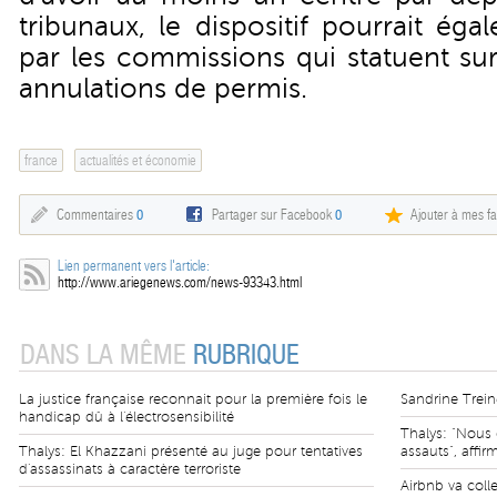
tribunaux, le dispositif pourrait ég
par les commissions qui statuent su
annulations de permis.
france
actualités et économie
Commentaires
0
Partager sur Facebook
0
Ajouter à mes fa
Lien permanent vers l'article:
http://www.ariegenews.com/news-93343.html
DANS LA MÊME
RUBRIQUE
La justice française reconnait pour la première fois le
Sandrine Trein
handicap dû à l'électrosensibilité
Thalys: "Nous 
Thalys: El Khazzani présenté au juge pour tentatives
assauts", affi
d'assassinats à caractère terroriste
Airbnb va colle