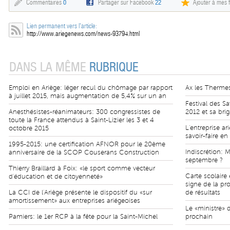
Commentaires
0
Partager sur Facebook
22
Ajouter à mes f
Lien permanent vers l'article:
http://www.ariegenews.com/news-93794.html
DANS LA MÊME
RUBRIQUE
Emploi en Ariège: léger recul du chômage par rapport
Ax les Thermes
à juillet 2015, mais augmentation de 5,4% sur un an
Festival des S
Anesthésistes-réanimateurs: 300 congressistes de
2012 et sa bri
toute la France attendus à Saint-Lizier les 3 et 4
L'entreprise a
octobre 2015
savoir-faire e
1995-2015: une certification AFNOR pour le 20ème
Indiscrétion: 
anniversaire de la SCOP Couserans Construction
septembre ?
Thierry Braillard à Foix: «le sport comme vecteur
Carte scolaire
d'éducation et de citoyenneté»
signe de la pr
La CCI de l'Ariège présente le dispositif du «sur
de résultats
amortissement» aux entreprises ariégeoises
Le «ministre» 
Pamiers: le 1er RCP à la fête pour la Saint-Michel
prochain