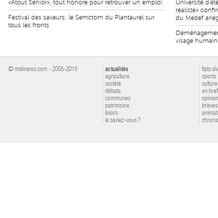
«Atout Sénior», tout honore pour retrouver un emploi
Université d'
réaliste» conf
Festival des saveurs: le Semctom du Plantaurel sur
du Medef arié
tous les fronts
Déménagement 
visage humain
© midinews.com - 2005-2015
actualités
faits di
agriculture
sports
société
culture
débats
en bref
communes
opinio
patrimoine
brèves
loisirs
animat
le saviez-vous ?
chroniq