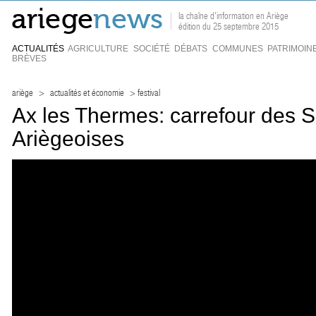
la chaîne d'information en Ariège
édition du 25 septembre 2015
ACTUALITÉS
AGRICULTURE
SOCIÉTÉ
DÉBATS
COMMUNES
PATRIMOIN
BRÈVES
ariège
>
actualités et économie
> festival
Ax les Thermes: carrefour des 
Ariègeoises