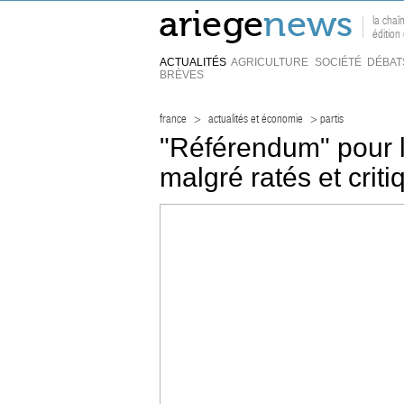
la chaî
édition
ACTUALITÉS
AGRICULTURE
SOCIÉTÉ
DÉBAT
BRÈVES
france
>
actualités et économie
> partis
"Référendum" pour l'u
malgré ratés et criti