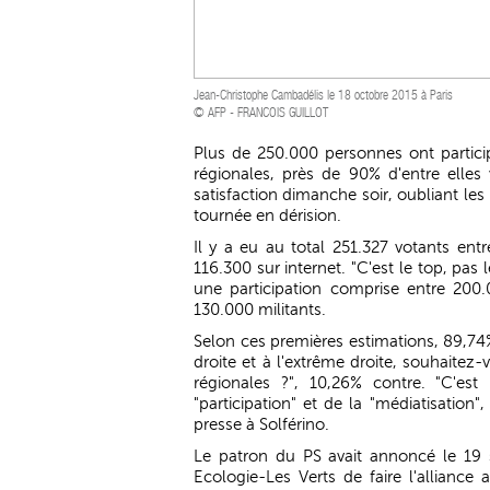
Jean-Christophe Cambadélis le 18 octobre 2015 à Paris
© AFP - FRANCOIS GUILLOT
Plus de 250.000 personnes ont partici
régionales, près de 90% d'entre elles
satisfaction dimanche soir, oubliant le
tournée en dérision.
Il y a eu au total 251.327 votants en
116.300 sur internet. "C'est le top, pas l
une participation comprise entre 200
130.000 militants.
Selon ces premières estimations, 89,74%
droite et à l'extrême droite, souhaitez
régionales ?", 10,26% contre. "C'es
"participation" et de la "médiatisation
presse à Solférino.
Le patron du PS avait annoncé le 19 s
Ecologie-Les Verts de faire l'alliance