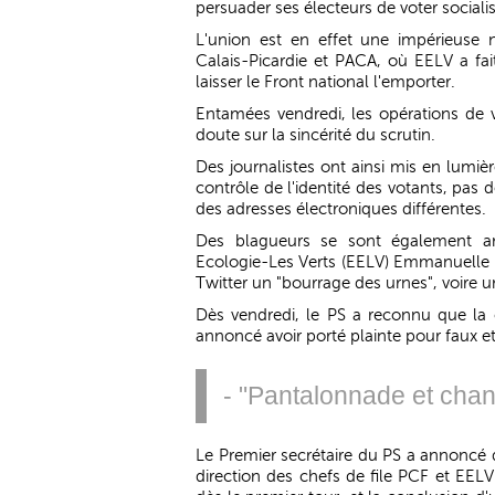
persuader ses électeurs de voter socialis
L'union est en effet une impérieuse 
Calais-Picardie et PACA, où EELV a fait
laisser le Front national l'emporter.
Entamées vendredi, les opérations de v
doute sur la sincérité du scrutin.
Des journalistes ont ainsi mis en lumièr
contrôle de l'identité des votants, pas 
des adresses électroniques différentes.
Des blagueurs se sont également amu
Ecologie-Les Verts (EELV) Emmanuelle C
Twitter un "bourrage des urnes", voire u
Dès vendredi, le PS a reconnu que la c
annoncé avoir porté plainte pour faux et
- "Pantalonnade et chan
Le Premier secrétaire du PS a annoncé di
direction des chefs de file PCF et EELV