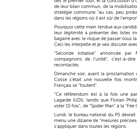
dès le premier tour, et la conclusion d'u
de leur bilan commun, de la mobilisation 
stratégie commune "au cas, peu probabl
dans les régions où il est sûr de l'emport
Pourquoi cette main tendue aux candid
leur légitimité à présenter des listes 
bagarre avec le risque de passer sous la
Ceci les interpelle et je vais discuter ave
"Seconde initiative" annoncée par 
compagnons de l'unité", c'est-à-dir
recontactés.
Dimanche soir, avant la proclamation 
Cosse s'était une nouvelle fois montr
Français se "foutent".
"Ce référendum est à la fois une pa
Lagarde (UDI), tandis que Florian Phi
voter 15 fois", de "Spider Man" à la "Fée
Lundi, le bureau national du PS devrait
menu une dizaine de "mesures précises, 
s'appliquer dans toutes les régions.