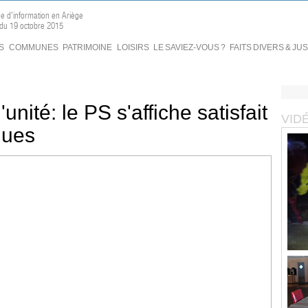
ne d'information en Ariège
 du 19 octobre 2015
S
COMMUNES
PATRIMOINE
LOISIRS
LE SAVIEZ-VOUS ?
FAITS DIVERS & JU
nité: le PS s'affiche satisfait
VID
ques