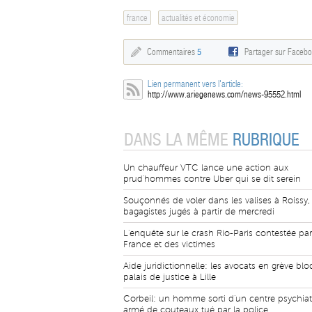
france
actualités et économie
Commentaires
5
Partager sur Faceb
Lien permanent vers l'article:
http://www.ariegenews.com/news-95552.html
DANS LA MÊME
RUBRIQUE
Un chauffeur VTC lance une action aux
prud'hommes contre Uber qui se dit serein
Souçonnés de voler dans les valises à Roissy,
bagagistes jugés à partir de mercredi
L'enquête sur le crash Rio-Paris contestée par
France et des victimes
Aide juridictionnelle: les avocats en grève blo
palais de justice à Lille
Corbeil: un homme sorti d'un centre psychiat
armé de couteaux tué par la police