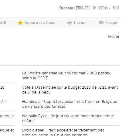
Stéphanie LEROUGE | 19/10/2015 - 18:56
ook
0
Ajouter à mes favoris
Imprimer
Envoyer
Tweeter
La Société générale veut supprimer 2.000 postes,
selon la CFDT
 18
Vote à l'Assemblée sur le budget 2016 de l'Etat, avant
celui de la Sécu
 Air
Handicap: "Stop à l'exclusion" et à l'"exil" en Belgique,
demandent des familles
quent le
Nathalie Rykiel: "le jour où votre mère devient votre
enfant"
rique et
Droit d'asile: il faut accélérer le traitement des
dossiers, selon la Cour des comptes