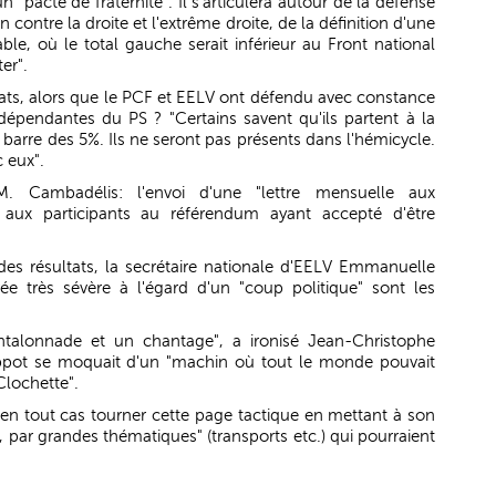
n "pacte de fraternité". Il s'articulera autour de la défense
contre la droite et l'extrême droite, de la définition d'une
e, où le total gauche serait inférieur au Front national
er".
ats, alors que le PCF et EELV ont défendu avec constance
indépendantes du PS ? "Certains savent qu'ils partent à la
 barre des 5%. Ils ne seront pas présents dans l'hémicycle.
c eux".
M. Cambadélis: l'envoi d'une "lettre mensuelle aux
e aux participants au référendum ayant accepté d'être
des résultats, la secrétaire nationale d'EELV Emmanuelle
ée très sévère à l'égard d'un "coup politique" sont les
ntalonnade et un chantage", a ironisé Jean-Christophe
lippot se moquait d'un "machin où tout le monde pouvait
 Clochette".
 en tout cas tourner cette page tactique en mettant à son
par grandes thématiques" (transports etc.) qui pourraient