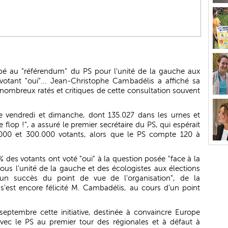
pé au "référendum" du PS pour l'unité de la gauche aux
 votant "oui"... Jean-Christophe Cambadélis a affiché sa
s nombreux ratés et critiques de cette consultation souvent
tre vendredi et dimanche, dont 135.027 dans les urnes et
e flop !", a assuré le premier secrétaire du PS, qui espérait
.000 et 300.000 votants, alors que le PS compte 120 à
 des votants ont voté "oui" à la question posée "face à la
-vous l'unité de la gauche et des écologistes aux élections
t un succès du point de vue de l'organisation", de la
", s'est encore félicité M. Cambadélis, au cours d'un point
eptembre cette initiative, destinée à convaincre Europe
 avec le PS au premier tour des régionales et à défaut à