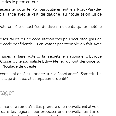
te dès le premier tour.
nécessité pour le PS, particulièrement en Nord-Pas-de-
 alliance avec le Parti de gauche, au risque selon lui de
ote ont été entachées de divers incidents qui ont jeté le
e les failles d'une consultation très peu sécurisée (pas de
de code confidentiel...) en votant par exemple dix fois avec
sés à faire voter... la secrétaire nationale d'Europe
osse, ou le journaliste Edwy Plenel, qui ont dénoncé sur
n "foutage de gueule".
onsultation était fondée sur la "confiance". Samedi, il a
 usage de faux, et usurpation d'identité.
tage" -
manche soir qu'il allait prendre une nouvelle initiative en
 dans les régions: leur proposer une nouvelle fois l'union