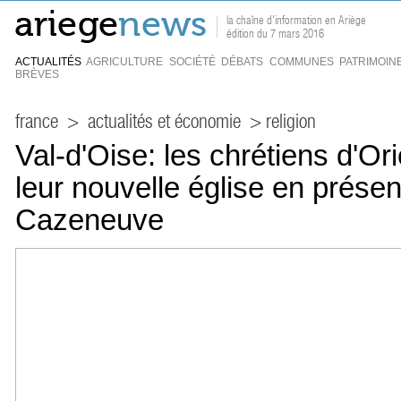
la chaîne d'information en Ariège
édition du 7 mars 2016
ACTUALITÉS
AGRICULTURE
SOCIÉTÉ
DÉBATS
COMMUNES
PATRIMOIN
BRÈVES
france
>
actualités et économie
> religion
Val-d'Oise: les chrétiens d'Or
leur nouvelle église en prése
Cazeneuve