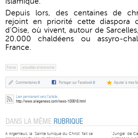
islamique.
Depuis lors, des centaines de chr
rejoint en priorité cette diaspora
d'Oise, où vivent, autour de Sarcelle
20.000 chaldéens ou assyro-chal
France.
france
actualités et économie
Commentaires
0
Partager sur Facebook
0
Ajouter à mes fa
Lien permanent vers l'article:
http://www.ariegenews.com/news-100616.html
DANS LA MÊME
RUBRIQUE
A Argenteuil, la "Sainte tunique du Christ" fait se
"Jungle" de Ca