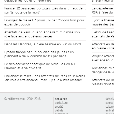
déplacer les foules chrétiennes
arrêtent leur g
France: 12 passagers portugais tués dans un accident
Le département 
sur "la route de la mort"
RSA à faire du
Limoges: le maire LR poursuivi par l?opposition pour
Lyon: à l'heure
excès de pouvoir
musée des Bea
Attentats de Paris: quand Abdeslam minimise son
L'ADN de Laach
rôle face aux enquêteurs belges
attentats de Pa
Dans les Flandres, la bière se mue en "vin du Nord"
Attentats en Be
en pleine visit
Lycéen frappé par un policier: des jeunes s'en
prennent à deux commissariats parisiens
Projet d'atten
avec Abaaoud
Le déplacement chaotique de Mme Le Pen au
Québec et à Saint-Pierre
Anciennes min
danger de la vi
Hollande: le réseau des attentats de Paris et Bruxelles
"en voie d'être anéanti", mais il y a "d'autres réseaux"
Attentats de B
blessés dont tr
© midinews.com - 2005-2016
actualités
faits di
agriculture
sports
société
culture
débats
en bref