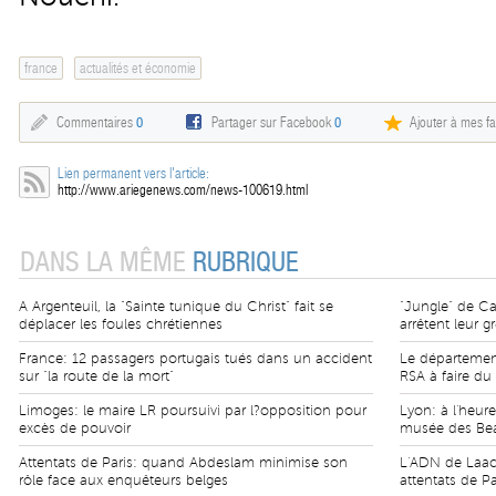
france
actualités et économie
Commentaires
0
Partager sur Facebook
0
Ajouter à mes fa
Lien permanent vers l'article:
http://www.ariegenews.com/news-100619.html
DANS LA MÊME
RUBRIQUE
A Argenteuil, la "Sainte tunique du Christ" fait se
"Jungle" de Ca
déplacer les foules chrétiennes
arrêtent leur g
France: 12 passagers portugais tués dans un accident
Le département 
sur "la route de la mort"
RSA à faire du
Limoges: le maire LR poursuivi par l?opposition pour
Lyon: à l'heure
excès de pouvoir
musée des Bea
Attentats de Paris: quand Abdeslam minimise son
L'ADN de Laach
rôle face aux enquêteurs belges
attentats de Pa