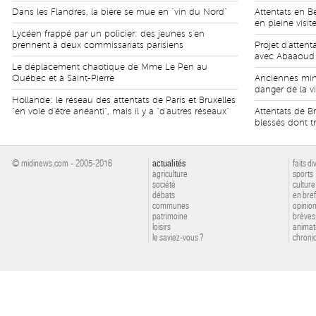
Dans les Flandres, la bière se mue en "vin du Nord"
Attentats en Be
en pleine visit
Lycéen frappé par un policier: des jeunes s'en
prennent à deux commissariats parisiens
Projet d'atten
avec Abaaoud
Le déplacement chaotique de Mme Le Pen au
Québec et à Saint-Pierre
Anciennes min
danger de la vi
Hollande: le réseau des attentats de Paris et Bruxelles
"en voie d'être anéanti", mais il y a "d'autres réseaux"
Attentats de B
blessés dont tr
© midinews.com - 2005-2016
actualités
faits di
agriculture
sports
société
culture
débats
en bref
communes
opinio
patrimoine
brèves
loisirs
animat
le saviez-vous ?
chroniq