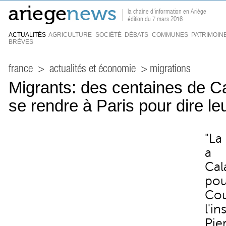
la chaîne d'information en Ariège
édition du 7 mars 2016
ACTUALITÉS
AGRICULTURE
SOCIÉTÉ
DÉBATS
COMMUNES
PATRIMOIN
BRÈVES
france
>
actualités et économie
> migrations
Migrants: des centaines de Ca
se rendre à Paris pour dire le
"La
a 
Cala
pou
Cou
l'i
Pie