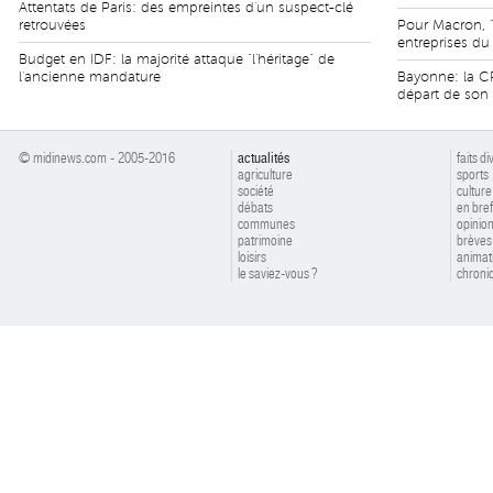
Attentats de Paris: des empreintes d'un suspect-clé
retrouvées
Pour Macron, "
entreprises d
Budget en IDF: la majorité attaque "l'héritage" de
l'ancienne mandature
Bayonne: la C
départ de son 
© midinews.com - 2005-2016
actualités
faits di
agriculture
sports
société
culture
débats
en bref
communes
opinio
patrimoine
brèves
loisirs
animat
le saviez-vous ?
chroniq