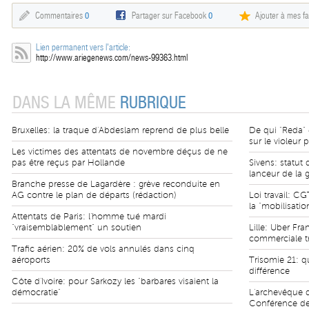
Commentaires
0
Partager sur Facebook
0
Ajouter à mes fa
Lien permanent vers l'article:
http://www.ariegenews.com/news-99363.html
DANS LA MÊME
RUBRIQUE
Bruxelles: la traque d'Abdeslam reprend de plus belle
De qui "Reda" 
sur le violeur
Les victimes des attentats de novembre déçus de ne
pas être reçus par Hollande
Sivens: statut
lanceur de la 
Branche presse de Lagardère : grève reconduite en
AG contre le plan de départs (rédaction)
Loi travail: CG
la "mobilisatio
Attentats de Paris: l'homme tué mardi
"vraisemblablement" un soutien
Lille: Uber Fr
commerciale 
Trafic aérien: 20% de vols annulés dans cinq
aéroports
Trisomie 21: q
différence
Côte d'Ivoire: pour Sarkozy les "barbares visaient la
démocratie"
L'archevêque de
Conférence d