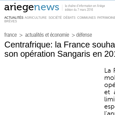
la chaîne d'information en Ariège
édition du 7 mars 2016
ACTUALITÉS
AGRICULTURE
SOCIÉTÉ
DÉBATS
COMMUNES
PATRIMOIN
BRÈVES
france
>
actualités et économie
> défense
Centrafrique: la France souhai
son opération Sangaris en 20
La 
mob
opé
et 
lim
esp
l'a