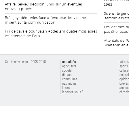
harkis en com
Affaire Kerviel: décision lundi sur un éventuel
1962
nouveau procès
Sivens: le gen
Brétigny: démunies face à l'enquête, les victimes
"témoin assist
misent sur la communication
Les victimes 
Fin de cavale pour Salah Abdeslam quatre mois après
pas être reçus
les attentats de Paris
Attentats de P
"vraisemblabl
© midinews.com - 2005-2016
actualités
faits di
agriculture
sports
société
culture
débats
en bref
communes
opinio
patrimoine
brèves
loisirs
animat
le saviez-vous ?
chroniq