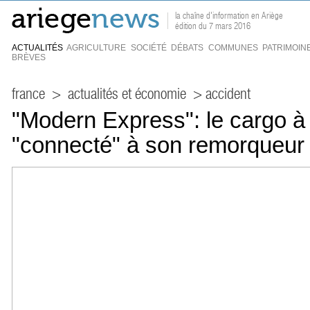
la chaîne d'information en Ariège
édition du 7 mars 2016
ACTUALITÉS
AGRICULTURE
SOCIÉTÉ
DÉBATS
COMMUNES
PATRIMOIN
BRÈVES
france
>
actualités et économie
> accident
"Modern Express": le cargo à 
"connecté" à son remorqueur