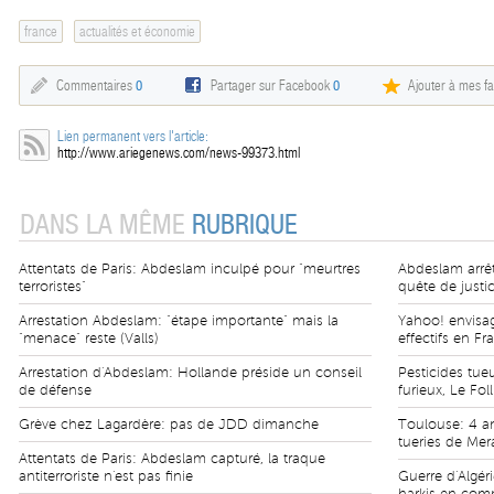
france
actualités et économie
Commentaires
0
Partager sur Facebook
0
Ajouter à mes fa
Lien permanent vers l'article:
http://www.ariegenews.com/news-99373.html
DANS LA MÊME
RUBRIQUE
Attentats de Paris: Abdeslam inculpé pour "meurtres
Abdeslam arrêt
terroristes"
quête de justi
Arrestation Abdeslam: "étape importante" mais la
Yahoo! envisag
"menace" reste (Valls)
effectifs en Fr
Arrestation d'Abdeslam: Hollande préside un conseil
Pesticides tueu
de défense
furieux, Le Fol
Grève chez Lagardère: pas de JDD dimanche
Toulouse: 4 a
tueries de Mer
Attentats de Paris: Abdeslam capturé, la traque
antiterroriste n'est pas finie
Guerre d'Algér