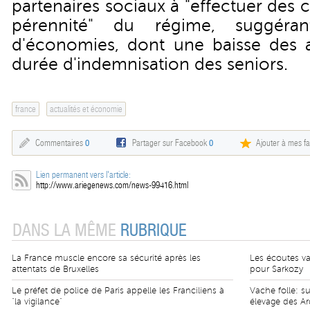
partenaires sociaux à "effectuer des c
pérennité" du régime, suggérant
d'économies, dont une baisse des a
durée d'indemnisation des seniors.
france
actualités et économie
Commentaires
0
Partager sur Facebook
0
Ajouter à mes fa
Lien permanent vers l'article:
http://www.ariegenews.com/news-99416.html
DANS LA MÊME
RUBRIQUE
La France muscle encore sa sécurité après les
Les écoutes va
attentats de Bruxelles
pour Sarkozy
Le préfet de police de Paris appelle les Franciliens à
Vache folle: s
"la vigilance"
élevage des A