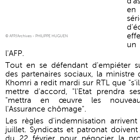
d'a
en 
sé
d'é
eff
© AFP/Archives - PHILIPPE HUGUEN
un 
l'AFP.
Tout en se défendant d'empiéter sur
des partenaires sociaux, la ministre
Khomri a redit mardi sur RTL que "s'il
mettre d'accord, "l'Etat prendra ses
"mettra en œuvre les nouvea
l'Assurance chômage".
Les règles d'indemnisation arriven
juillet. Syndicats et patronat doiven
du 22 février pour négocier la pr