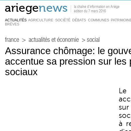
la chaîne d'information en Ariège
édition du 7 mars 2016
ACTUALITÉS
AGRICULTURE
SOCIÉTÉ
DÉBATS
COMMUNES
PATRIMOIN
BRÈVES
france
>
actualités et économie
> social
Assurance chômage: le gouv
accentue sa pression sur les 
sociaux
Le
acc
su
soc
à r