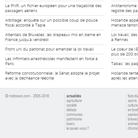
Le PNR, un fichier européen pour une traçabilité des
Antiterrorisme:
passagers aériens
registre des p
Arbitrage: enquête sur un possible coup de pouce
Hollande appell
fiscal accordé à Tapie
menace terrori
Attentats de Bruxelles: les drapeaux mis en berne en
Loi travail: d
France jusqu'à vendredi
à Rennes
Front uni du patronat pour amender la loi travail
Le coeur de l'
plus de 200 bl
Les infirmiers-anesthésistes manifestent en force à
Paris
Tabac: les paq
Réforme constitutionnelle: le Sénat adopte le projet
Hollande tente 
avec la déchéance réécrite
après les atten
© midinews.com - 2005-2016
actualités
faits di
agriculture
sports
société
culture
débats
en bref
communes
opinio
patrimoine
brèves
loisirs
animat
le saviez-vous ?
chroniq