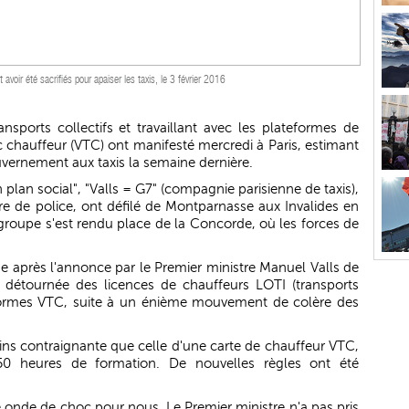
voir été sacrifiés pour apaiser les taxis, le 3 février 2016
nsports collectifs et travaillant avec les plateformes de
c chauffeur (VTC) ont manifesté mercredi à Paris, estimant
ouvernement aux taxis la semaine dernière.
 plan social", "Valls = G7" (compagnie parisienne de taxis),
re de police, ont défilé de Montparnasse aux Invalides en
groupe s'est rendu place de la Concorde, où les forces de
ne après l'annonce par le Premier ministre Manuel Valls de
on détournée des licences de chauffeurs LOTI (transports
eformes VTC, suite à un énième mouvement de colère des
ins contraignante que celle d'une carte de chauffeur VTC,
50 heures de formation. De nouvelles règles ont été
onde de choc pour nous. Le Premier ministre n'a pas pris