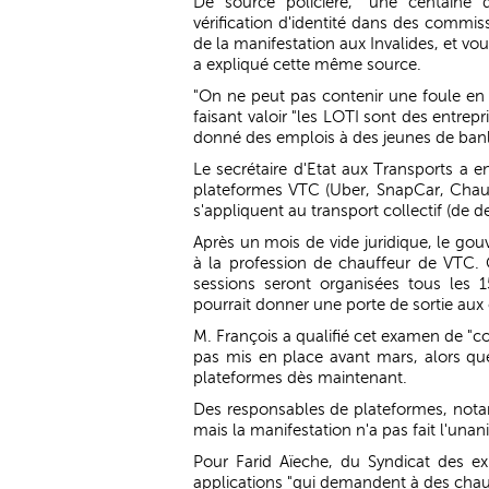
De source policière, "une centaine 
vérification d'identité dans des commiss
de la manifestation aux Invalides, et vou
a expliqué cette même source.
"On ne peut pas contenir une foule en c
faisant valoir "les LOTI sont des entrep
donné des emplois à des jeunes de banl
Le secrétaire d'Etat aux Transports a
plateformes VTC (Uber, SnapCar, Chauff
s'appliquent au transport collectif (de d
Après un mois de vide juridique, le gou
à la profession de chauffeur de VTC. 
sessions seront organisées tous les 
pourrait donner une porte de sortie aux
M. François a qualifié cet examen de "con
pas mis en place avant mars, alors que
plateformes dès maintenant.
Des responsables de plateformes, nota
mais la manifestation n'a pas fait l'unan
Pour Farid Aïeche, du Syndicat des ex
applications "qui demandent à des cha