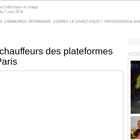
ne d'information en Ariège
 du 7 mars 2016
S
COMMUNES
PATRIMOINE
LOISIRS
LE SAVIEZ-VOUS ?
FAITS DIVERS & JU
 chauffeurs des plateformes
VID
aris