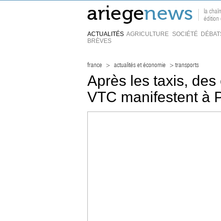
la chaî
édition
ACTUALITÉS
AGRICULTURE
SOCIÉTÉ
DÉBAT
BRÈVES
france
>
actualités et économie
> transports
Après les taxis, des
VTC manifestent à P