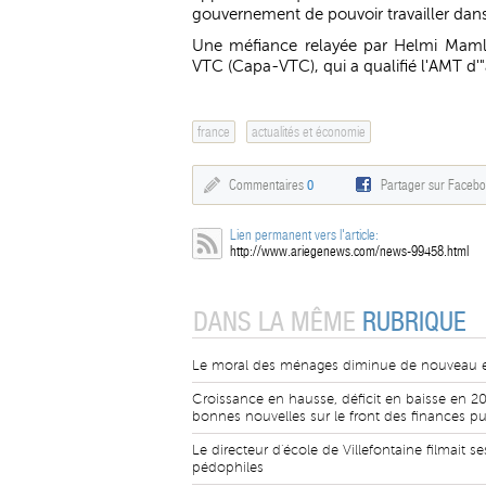
gouvernement de pouvoir travailler dans l
Une méfiance relayée par Helmi Mamlou
VTC (Capa-VTC), qui a qualifié l'AMT d'
france
actualités et économie
Commentaires
0
Partager sur Faceb
Lien permanent vers l'article:
http://www.ariegenews.com/news-99458.html
DANS LA MÊME
RUBRIQUE
Le moral des ménages diminue de nouveau 
Croissance en hausse, déficit en baisse en 20
bonnes nouvelles sur le front des finances p
Le directeur d'école de Villefontaine filmait se
pédophiles