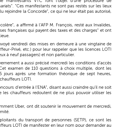
de manifestants VTC font l'objet d'une procédure de
ariats". "Ces manifestants ne sont pas restés sur les lieux
lu rejoindre la Concorde", ce qui ne leur était pas autorisé,
olère", a affirmé à l'AFP M. François, resté aux Invalides,
rises françaises qui payent des taxes et des charges" et ont
ieue.
 envoyé vendredi des mises en demeure à une vingtaine de
eur-Privé, etc.) pour leur rappeler que les licences LOTI
eux à neuf passagers) et non particulier.
vernement a aussi précisé mercredi les conditions d'accès
Cet examen de 110 questions à choix multiple, dont les
15 jours après une formation théorique de sept heures,
 chauffeurs LOTI.
cours d'entrée à l'ENA", disant aussi craindre qu'il ne soit
 les chauffeurs redoutent de ne plus pouvoir utiliser les
mment Uber, ont dit soutenir le mouvement de mercredi,
imité.
ploitants du transport de personnes (SETP), ce sont les
uffeurs LOTI de manifester en leur nom pour demander au