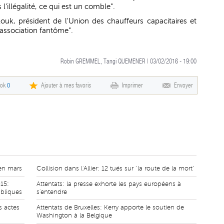
'illégalité, ce qui est un comble".
k, président de l'Union des chauffeurs capacitaires et
"association fantôme".
Robin GREMMEL, Tangi QUEMENER | 03/02/2016 - 19:00
ook
0
Ajouter à mes favoris
Imprimer
Envoyer
en mars
Collision dans l'Allier: 12 tués sur "la route de la mort"
15:
Attentats: la presse exhorte les pays européens à
ubliques
s'entendre
s actes
Attentats de Bruxelles: Kerry apporte le soutien de
Washington à la Belgique