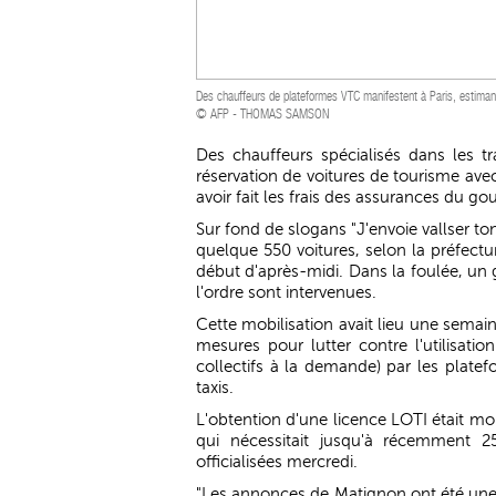
Des chauffeurs de plateformes VTC manifestent à Paris, estimant a
© AFP - THOMAS SAMSON
Des chauffeurs spécialisés dans les tra
réservation de voitures de tourisme ave
avoir fait les frais des assurances du g
Sur fond de slogans "J'envoie vallser ton
quelque 550 voitures, selon la préfectu
début d'après-midi. Dans la foulée, un 
l'ordre sont intervenues.
Cette mobilisation avait lieu une semai
mesures pour lutter contre l'utilisati
collectifs à la demande) par les plat
taxis.
L'obtention d'une licence LOTI était mo
qui nécessitait jusqu'à récemment 2
officialisées mercredi.
"Les annonces de Matignon ont été une 