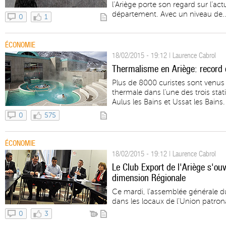
l’Ariège porte son regard sur l’a
département. Avec un niveau de..
0
1
ÉCONOMIE
18/02/2015 - 19:12 | Laurence Cabrol
Thermalisme en Ariège: record 
Plus de 8000 curistes sont venus
thermale dans l’une des trois stat
Aulus les Bains et Ussat les Bains.
0
575
ÉCONOMIE
18/02/2015 - 19:12 | Laurence Cabrol
Le Club Export de l'Ariège s'ou
dimension Régionale
Ce mardi, l’assemblée générale du
dans les locaux de l’Union patron
0
3