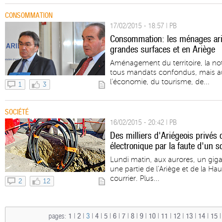
CONSOMMATION
17/02/2015 - 18:57 | PB
Consommation: les ménages ari
grandes surfaces et en Ariège
Aménagement du territoire, la not
tous mandats confondus, mais aus
l’économie, du tourisme, de...
1
3
SOCIÉTÉ
16/02/2015 - 20:42 | PB
Des milliers d'Ariégeois privés 
électronique par la faute d'un s
Lundi matin, aux aurores, un gig
une partie de l’Ariège et de la Ha
courrier. Plus...
2
12
pages:
1
|
2
|
3
|
4
|
5
|
6
|
7
|
8
|
9
|
10
|
11
|
12
|
13
|
14
|
15