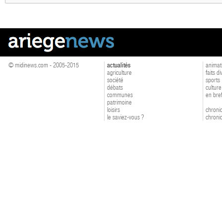
© midinews.com - 2005-2015
actualités
animat
agriculture
faits d
société
sports
débats
culture
communes
en bre
patrimoine
loisirs
chroniq
le saviez-vous ?
chroniq