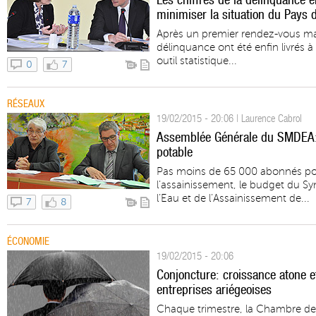
minimiser la situation du Pays
Après un premier rendez-vous manq
délinquance ont été enfin livrés à
outil statistique...
0
7
RÉSEAUX
19/02/2015 - 20:06 | Laurence Cabrol
Assemblée Générale du SMDEA: pr
potable
Pas moins de 65 000 abonnés pou
l’assainissement, le budget du S
l’Eau et de l’Assainissement de...
7
8
ÉCONOMIE
19/02/2015 - 20:06
Conjoncture: croissance atone et
entreprises ariégeoises
Chaque trimestre, la Chambre de