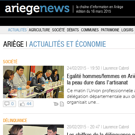
la chaîne d'information en Ariège
édition du 16 mars 2015
ACTUALITÉS
AGRICULTURE
SOCIÉTÉ
DÉBATS
COMMUNES
PATRIMOINE
LOISIRS
ARIÈGE |
ACTUALITÉS ET ÉCONOMIE
SOCIÉTÉ
24/02/2015 - 19:50 | Laurence Cabrol
Egalité hommes/femmes en Arièg
la peau dure dans l'artisanat
Ce matin l’Union professionnelle a
délégation départementale aux 
organisait une...
0
44
DÉLINQUANCE
20/02/2015 - 20:47 | Laurence Cabrol
Les chiffres de la délinquance e