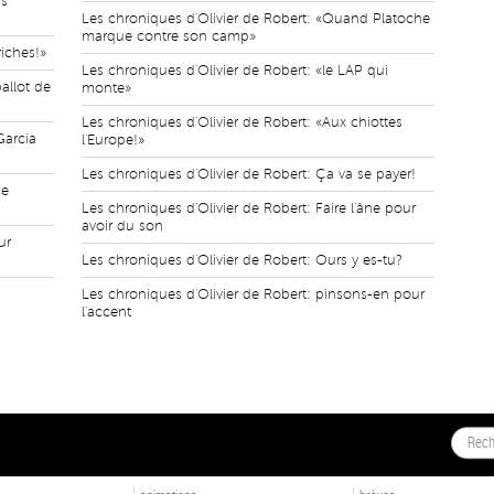
ds
Les chroniques d'Olivier de Robert: «Quand Platoche
marque contre son camp»
riches!»
Les chroniques d'Olivier de Robert: «le LAP qui
allot de
monte»
Les chroniques d'Olivier de Robert: «Aux chiottes
Garcia
l'Europe!»
Les chroniques d'Olivier de Robert: Ça va se payer!
ie
Les chroniques d'Olivier de Robert: Faire l'âne pour
avoir du son
ur
Les chroniques d'Olivier de Robert: Ours y es-tu?
Les chroniques d'Olivier de Robert: pinsons-en pour
l'accent