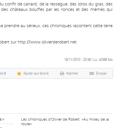
du confit de canard, de la ressegue, des lotos du gras, des
es, des châteaux bouffés par les ronces et des mémés qui
se prendre au sérieux, ces chroniques racontent cette terre
Robert sur
http://www.olivierderobert.net
16/11/2010 - 20:56 | Lu:
40386
fois
ook
0
Ajouter aux favoris
Imprimer
Envoyer
à!»
Les chroniques d'Olivier de Robert: «Au milieu de la
route»