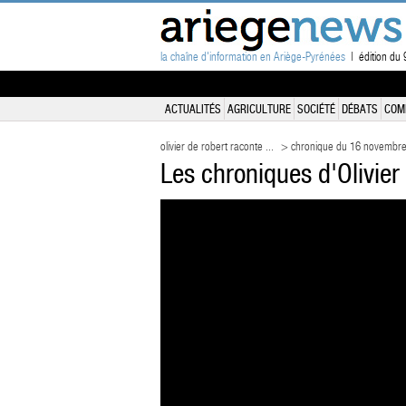
la chaîne d'information en Ariège-Pyrénées
| édition du 9
ACTUALITÉS
AGRICULTURE
SOCIÉTÉ
DÉBATS
COM
olivier de robert raconte ...
> chronique du 16 novembr
Les chroniques d'Olivier 