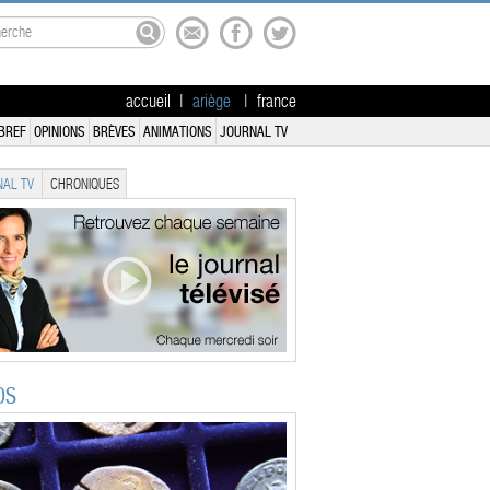
accueil
|
ariège
|
france
BREF
OPINIONS
BRÈVES
ANIMATIONS
JOURNAL TV
AL TV
CHRONIQUES
OS