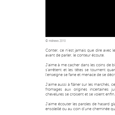
© midinews 2010
Conter, ce n'est jamais que dire avec 
avant de parler, le conteur écoute.
J'aime à me cacher dans les coins de bi
s'arrêtent et les têtes se tournent qu
l'enseigne se fane et menace de se décro
J'aime aussi à flâner sur les marchés, c
fromages aux origines incertaines j
chevelures se croisent et se voient enfin.
J'aime écouter les paroles de hasard g
ensoleillé ou au coin d'une cheminée qu