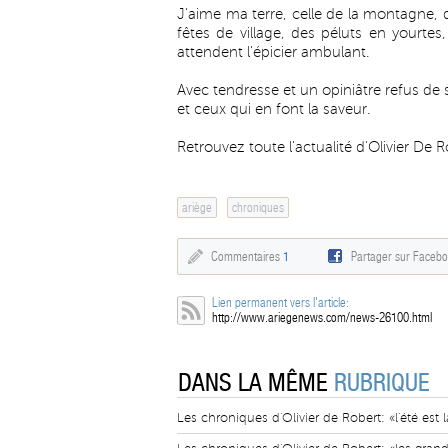
J'aime ma terre, celle de la montagne, 
fêtes de village, des péluts en yourt
attendent l'épicier ambulant.
Avec tendresse et un opiniâtre refus de 
et ceux qui en font la saveur.
Retrouvez toute l'actualité d'Olivier De 
ariège
chroniques
Commentaires
1
Partager sur Faceb
Lien permanent vers l'article:
http://www.ariegenews.com/news-26100.html
DANS LA MÊME
RUBRIQUE
Les chroniques d'Olivier de Robert: «l'été est l