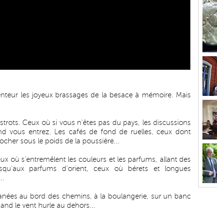
lenteur les joyeux brassages de la besace à mémoire. Mais
strots. Ceux où si vous n'êtes pas du pays, les discussions
and vous entrez. Les cafés de fond de ruelles, ceux dont
cher sous le poids de la poussière...
eux où s'entremêlent les couleurs et les parfums, allant des
usqu'aux parfums d'orient, ceux où bérets et longues
..
lanées au bord des chemins, à la boulangerie, sur un banc
and le vent hurle au dehors...