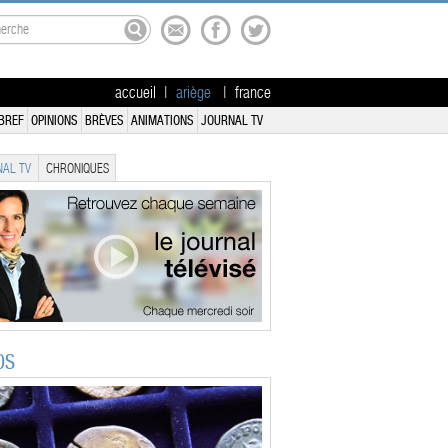
accueil
|
ariège
|
france
BREF
OPINIONS
BRÈVES
ANIMATIONS
JOURNAL TV
AL TV
CHRONIQUES
OS