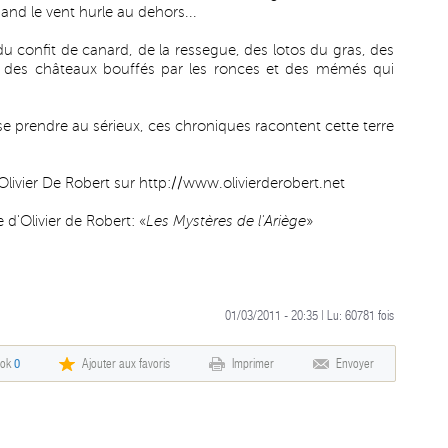
and le vent hurle au dehors...
du confit de canard, de la ressegue, des lotos du gras, des
es, des châteaux bouffés par les ronces et des mémés qui
se prendre au sérieux, ces chroniques racontent cette terre
'Olivier De Robert sur
http://www.olivierderobert.net
d'Olivier de Robert: «
Les Mystères de l'Ariège
»
01/03/2011 - 20:35 | Lu:
60781
fois
ook
0
Ajouter aux favoris
Imprimer
Envoyer