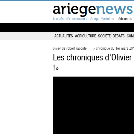
la chaîne d'information en Ariège-Pyrénées
| édition du 1
ACTUALITÉS
AGRICULTURE
SOCIÉTÉ
DÉBATS
COM
olivier de robert raconte ...
> chronique du 1er mars 20
Les chroniques d'Olivier
!»