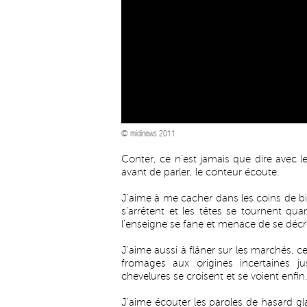
© midinews 2011
Conter, ce n'est jamais que dire avec 
avant de parler, le conteur écoute.
J'aime à me cacher dans les coins de bi
s'arrêtent et les têtes se tournent qu
l'enseigne se fane et menace de se décro
J'aime aussi à flâner sur les marchés, c
fromages aux origines incertaines j
chevelures se croisent et se voient enfin.
J'aime écouter les paroles de hasard g