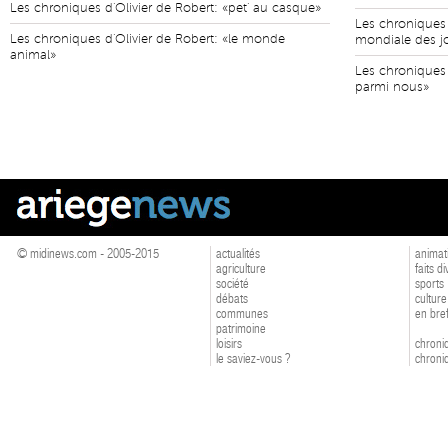
Les chroniques d'Olivier de Robert: «pet' au casque»
Les chroniques 
Les chroniques d'Olivier de Robert: «le monde
mondiale des j
animal»
Les chroniques 
parmi nous»
© midinews.com - 2005-2015
actualités
animat
agriculture
faits d
société
sports
débats
culture
communes
en bre
patrimoine
loisirs
chroniq
le saviez-vous ?
chroniq