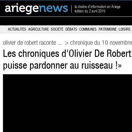
la chaîne d'information en Ariège
édition du 2 avril 2015
ACTUALITÉS
AGRICULTURE
SOCIÉTÉ
DÉBATS
COMMUNES
PATRIMOINE
LOISIRS
olivier de robert raconte ...
> chronique du 10 novembr
Les chroniques d'Olivier De Rober
puisse pardonner au ruisseau !»