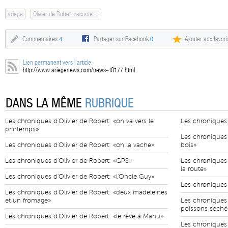
ariège
Olivier de Robert raconte ...
Commentaires
4
Partager sur Facebook
0
Ajouter aux favori
Lien permanent vers l'article:
http://www.ariegenews.com/news-40177.html
DANS LA MÊME
RUBRIQUE
Les chroniques d'Olivier de Robert: «on va vers le
Les chroniques 
printemps»
Les chroniques 
Les chroniques d'Olivier de Robert: «oh la vache»
bois»
Les chroniques d'Olivier de Robert: «GPS»
Les chroniques 
la route»
Les chroniques d'Olivier de Robert: «l'Oncle Guy»
Les chroniques d
Les chroniques d'Olivier de Robert: «deux madeleines
et un fromage»
Les chroniques d
poissons séché
Les chroniques d'Olivier de Robert: «le rêve à Manu»
Les chroniques d