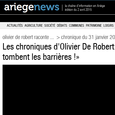
la chaîne d'information en Ariège
édition du 2 avril 2015
ACTUALITÉS
AGRICULTURE
SOCIÉTÉ
DÉBATS
COMMUNES
PATRIMOINE
LOISIRS
olivier de robert raconte ...
> chronique du 31 janvier 2
Les chroniques d'Olivier De Rober
tombent les barrières !»