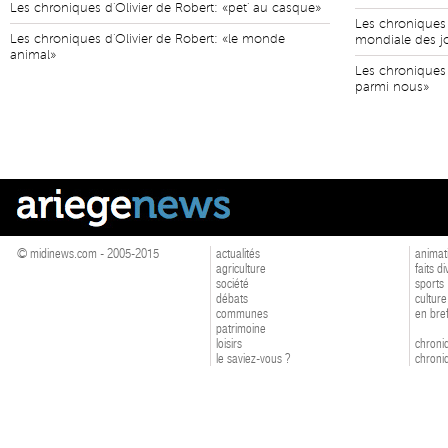
Les chroniques d'Olivier de Robert: «pet' au casque»
Les chroniques 
Les chroniques d'Olivier de Robert: «le monde
mondiale des j
animal»
Les chroniques 
parmi nous»
© midinews.com - 2005-2015
actualités
animat
agriculture
faits d
société
sports
débats
culture
communes
en bre
patrimoine
loisirs
chroniq
le saviez-vous ?
chroniq