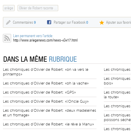
ariège
Olivier de Robert raconte ...
Commentaires
9
Partager sur Facebook
0
Ajouter aux favori
Lien permanent vers l'article:
http://www.ariegenews.com/news-43417.html
DANS LA MÊME
RUBRIQUE
Les chroniques d'Olivier de Robert: «on va vers le
Les chroniques 
printemps»
Les chroniques 
Les chroniques d'Olivier de Robert: «oh la vache»
bois»
Les chroniques d'Olivier de Robert: «GPS»
Les chroniques 
la route»
Les chroniques d'Olivier de Robert: «l'Oncle Guy»
Les chroniques d
Les chroniques d'Olivier de Robert: «deux madeleines
et un fromage»
Les chroniques d
poissons séché
Les chroniques d'Olivier de Robert: «le rêve à Manu»
Les chroniques d