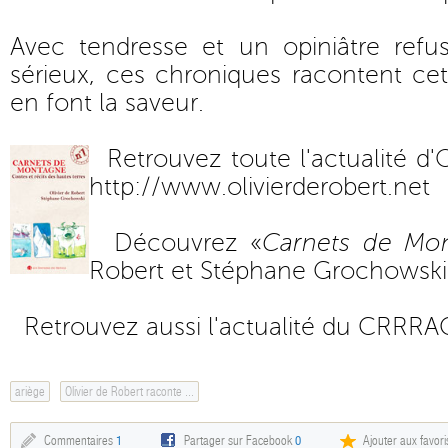
Avec tendresse et un opiniâtre ref
sérieux, ces chroniques racontent cet
en font la saveur.
Retrouvez toute l'actualité d'O
http://www.olivierderobert.net
Découvrez «
Carnets de Mo
Robert et Stéphane Grochowski
Retrouvez aussi l'actualité du CRRRA
ariège
Olivier de Robert raconte ...
Commentaires
1
Partager sur Facebook
0
Ajouter aux favori