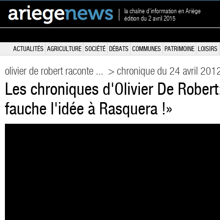
la chaîne d'information en Ariège
édition du 2 avril 2015
ACTUALITÉS
AGRICULTURE
SOCIÉTÉ
DÉBATS
COMMUNES
PATRIMOINE
LOISIRS
olivier de robert raconte ...
> chronique du 24 avril 201
Les chroniques d'Olivier De Rober
fauche l'idée à Rasquera !»