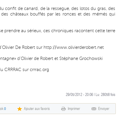
du confit de canard, de la ressegue, des lotos du gras, des
es, des châteaux bouffés par les ronces et des mémés qui
se prendre au sérieux, ces chroniques racontent cette terre
d'Olivier De Robert sur
http://www.olivierderobert.net
ontagne
» d'Olivier de Robert et Stéphane Grochowski
é du CRRRAC sur
crrrac.org
29/05/2012 - 20:06 | Lu:
28058
fois
ook
0
Ajouter aux favoris
Imprimer
Envoyer