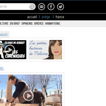
accueil
|
ariège
|
france
ULTURE
EN BREF
OPINIONS
BRÈVES
ANIMATIONS
IQUES
OS