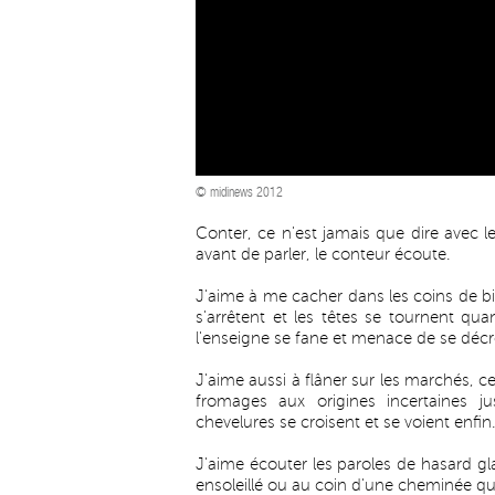
© midinews 2012
Conter, ce n'est jamais que dire avec 
avant de parler, le conteur écoute.
J'aime à me cacher dans les coins de bi
s'arrêtent et les têtes se tournent qu
l'enseigne se fane et menace de se décro
J'aime aussi à flâner sur les marchés, c
fromages aux origines incertaines j
chevelures se croisent et se voient enfin.
J'aime écouter les paroles de hasard g
ensoleillé ou au coin d'une cheminée qu