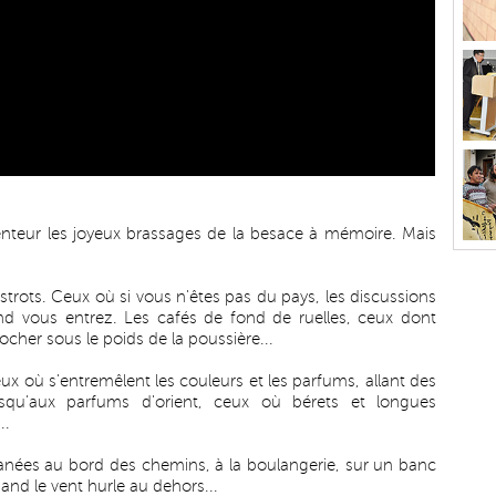
lenteur les joyeux brassages de la besace à mémoire. Mais
strots. Ceux où si vous n'êtes pas du pays, les discussions
and vous entrez. Les cafés de fond de ruelles, ceux dont
cher sous le poids de la poussière...
eux où s'entremêlent les couleurs et les parfums, allant des
usqu'aux parfums d'orient, ceux où bérets et longues
..
lanées au bord des chemins, à la boulangerie, sur un banc
and le vent hurle au dehors...