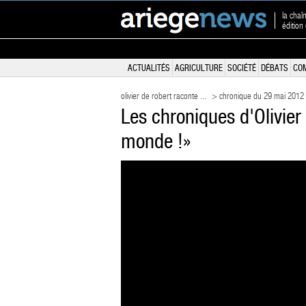
la chaî
édition
ACTUALITÉS
AGRICULTURE
SOCIÉTÉ
DÉBATS
CO
olivier de robert raconte ...
> chronique du 29 mai 2012
Les chroniques d'Olivier
monde !»