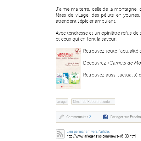
J'aime ma terre, celle de la montagne, 
fêtes de village, des péluts en yourt
attendent l'épicier ambulant.
Avec tendresse et un opiniâtre refus de 
et ceux qui en font la saveur.
Retrouvez toute l'actualité 
Découvrez «
Carnets de M
Retrouvez aussi l'actualit
ariège
Olivier de Robert raconte ...
Commentaires
2
Partager sur Faceb
Lien permanent vers l'article:
http://www.ariegenews.com/news-48133.html