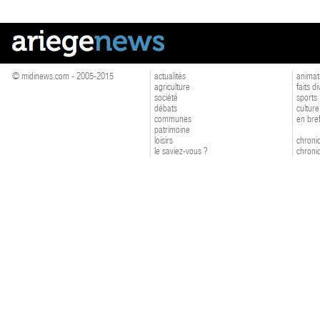
© midinews.com - 2005-2015
actualités
animat
agriculture
faits d
société
sports
débats
culture
communes
en bre
patrimoine
loisirs
chroniq
le saviez-vous ?
chroniq