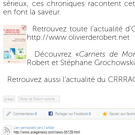
sérieux, ces chroniques racontent cet
en font la saveur.
Retrouvez toute l'actualité d'O
http://www.olivierderobert.net
Découvrez «
Carnets de Mo
Robert et Stéphane Grochowski
Retrouvez aussi l'actualité du CRRRA
ariège
Olivier de Robert raconte ...
Commentaires
0
Partager sur Facebook
0
Ajouter aux favori
Lien permanent vers l'article:
http://www.ariegenews.com/news-55129.html