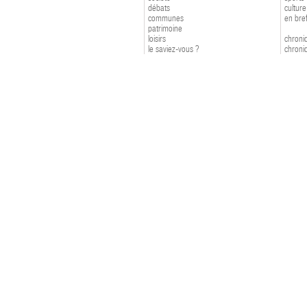
débats
culture
communes
en bre
patrimoine
loisirs
chroniq
le saviez-vous ?
chroniq