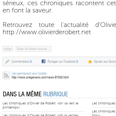
sérieux, ces chroniques racontent cet
en font la saveur.
Retrouvez toute l'actualité d'Oli
http://www.olivierderobert.net
ariège
Olivier de Robert raconte ...
Commentaires
0
Partager sur Facebook
0
Ajouter aux favori
Lien permanent vers l'article:
http://www.ariegenews.com/news-67555.html
DANS LA MÊME
RUBRIQUE
Les chroniques d'Olivier de Robert: «on va vers le
Les chroniques 
printemps»
Les chroniques 
Les chroniques d'Olivier de Robert: «oh la vache»
bois»