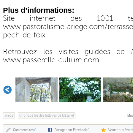
Plus d’informations:
Site internet des 1001 terr
www.pastoralisme-ariege.com/terrasse
pech-de-foix
Retrouvez les visites guidées de
www.passerelle-culture.com
ariège
chronique (petites histoires de Mélanie)
Mél
Commentaires
0
Partager sur Facebook
0
Ajouter aux favori