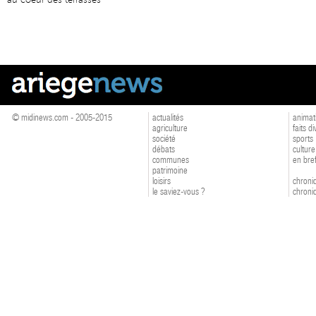
au coeur des terrasses
© midinews.com - 2005-2015
actualités
animat
agriculture
faits d
société
sports
débats
culture
communes
en bre
patrimoine
loisirs
chroniq
le saviez-vous ?
chroniq