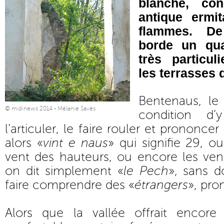
blanche, con
antique ermi
flammes. De 
borde un quar
très particul
les terrasses
Bentenaus, l
© midinews 2014 - Mélanie Savès
condition d’
l’articuler, le faire rouler et prononcer
alors «
vint e naus
» qui signifie 29, o
vent des hauteurs, ou encore les ven
on dit simplement «
le Pech
», sans 
faire comprendre des «
étrangers
», pro
Alors que la vallée offrait encore