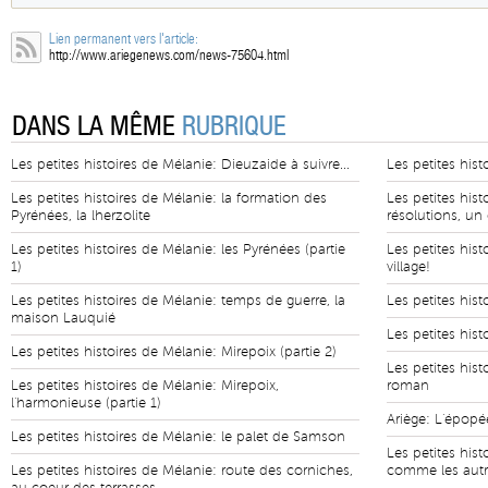
Lien permanent vers l'article:
http://www.ariegenews.com/news-75604.html
DANS LA MÊME
RUBRIQUE
Les petites histoires de Mélanie: Dieuzaide à suivre...
Les petites his
Les petites histoires de Mélanie: la formation des
Les petites his
Pyrénées, la lherzolite
résolutions, un
Les petites histoires de Mélanie: les Pyrénées (partie
Les petites hist
1)
village!
Les petites histoires de Mélanie: temps de guerre, la
Les petites hist
maison Lauquié
Les petites his
Les petites histoires de Mélanie: Mirepoix (partie 2)
Les petites hist
Les petites histoires de Mélanie: Mirepoix,
roman
l'harmonieuse (partie 1)
Ariège: L'épop
Les petites histoires de Mélanie: le palet de Samson
Les petites hist
Les petites histoires de Mélanie: route des corniches,
comme les autre