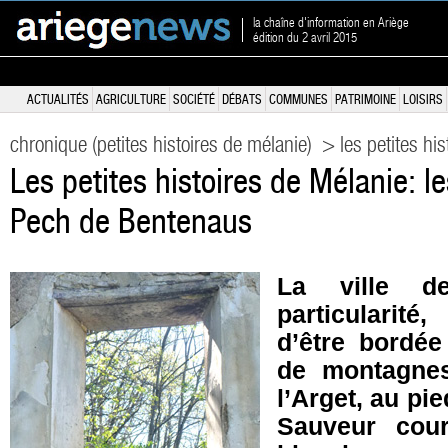
la chaîne d'information en Ariège
édition du 2 avril 2015
ACTUALITÉS
AGRICULTURE
SOCIÉTÉ
DÉBATS
COMMUNES
PATRIMOINE
LOISIRS
chronique (petites histoires de mélanie)
> les petites his
Les petites histoires de Mélanie: l
Pech de Bentenaus
La ville d
particularité
d’être bordée
de montagnes
l’Arget, au pi
Sauveur cour