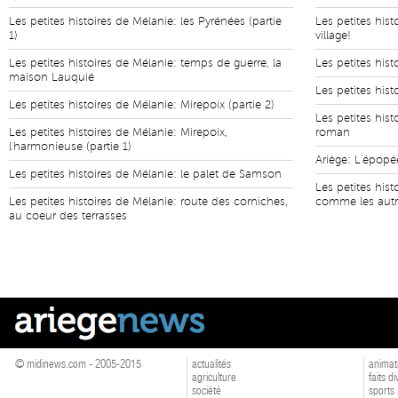
Les petites histoires de Mélanie: les Pyrénées (partie
Les petites hist
1)
village!
Les petites histoires de Mélanie: temps de guerre, la
Les petites hist
maison Lauquié
Les petites his
Les petites histoires de Mélanie: Mirepoix (partie 2)
Les petites hist
Les petites histoires de Mélanie: Mirepoix,
roman
l'harmonieuse (partie 1)
Ariège: L'épop
Les petites histoires de Mélanie: le palet de Samson
Les petites hist
Les petites histoires de Mélanie: route des corniches,
comme les autre
au coeur des terrasses
© midinews.com - 2005-2015
actualités
animat
agriculture
faits d
société
sports