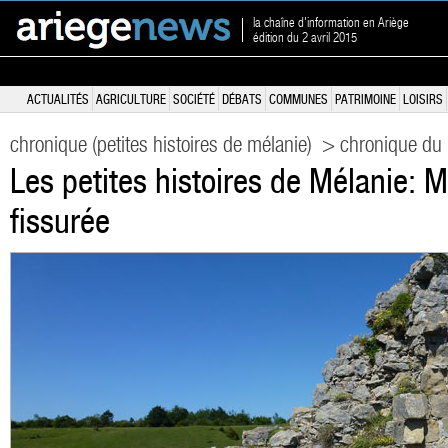
la chaîne d'information en Ariège
édition du 2 avril 2015
ACTUALITÉS
AGRICULTURE
SOCIÉTÉ
DÉBATS
COMMUNES
PATRIMOINE
LOISIRS
chronique (petites histoires de mélanie)
> chronique du 
Les petites histoires de Mélanie: M
fissurée