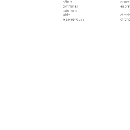
débats
culture
communes
en bre
patrimoine
loisirs
chroniq
le saviez-vous ?
chroniq