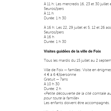
À 11 h: Les mercredis 16, 23 et 30 juillet 
5euros/pers
À 11 h
Durée: 1 h 30
À 16 h: Les 22, 29 juillet et 5, 12 et 26 a
5euros/pers
À 16 h
Durée: 1 h 30
Visites guidées de la ville de Foix
Tous les mardis du 15 juillet au 2 septe
Ville de Foix — familles: Visite en énigme
4 € à 6 €/personne
Gratuit — 7ans
À 10 h 30
Durée: 2 h
«
Petite découverte de la cité comtale au 
pour toute la famille
»
Les enfants doivent être accompagnés.