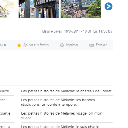
Mélanie Savès | 18/07/2014 - 18:58 | Lu:
14765
fois
ook
8
Ajouter aux favoris
Imprimer
Envoyer
uivre...
Les petites histoires de Mélanie: le château de Lordat
 des
Les petites histoires de Mélanie: les bonnes
résolutions, un conte intemporel
(partie
Les petites histoires de Mélanie: village, oh mon
village!
rre, la
Les petites histoires de Mélanie: je suis charlie