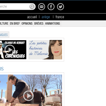
accueil
|
ariège
|
france
ULTURE
EN BREF
OPINIONS
BRÈVES
ANIMATIONS
IQUES
OS