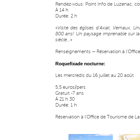
Rendez-vous: Point Info de Luzenac, co
À 14 h
Durée: 2 h
«
Visite des églises d’Axiat, Vernaux,
800 ans! Un paysage imprenable sur la v
siècle…
»
Renseignements — Réservation à l’Offic
Roquefixade nocturne:
Les mercredis du 16 juillet au 20 août
5,5 euros/pers
Gratuit -7 ans
À 21 h 30
Durée: 1 h
Réservation à l’Office de Tourisme de L