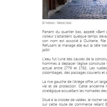
© midinews - Mélanie Savès
Partant du quartier bas, appelé «
Barri
visiteur s’attardent quelque temps deva
son nom est associé à Quitterie, fille
Refusant le mariage elle eut la tête t
jaillit!
L’eau fut l’une des causes de la constru
hommes à déplacer l’église construite t
actuel entre 1779 et 1782. Les ruell
colombages, des passages couverts et 
La rive gauche de l’Ariège offre un large
vie et de protection. Cette ancienne 
stratégique accueillant les nomades des 
Situé à la croisée de vallées, le rocher
sur cette route de commerce reliant B