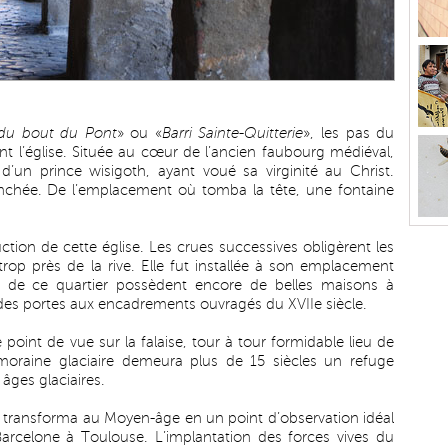
 du bout du Pont
» ou «
Barri Sainte-Quitterie
», les pas du
nt l’église. Située au cœur de l’ancien faubourg médiéval,
 d’un prince wisigoth, ayant voué sa virginité au Christ.
ranchée. De l’emplacement où tomba la tête, une fontaine
ction de cette église. Les crues successives obligèrent les
rop près de la rive. Elle fut installée à son emplacement
es de ce quartier possèdent encore de belles maisons à
des portes aux encadrements ouvragés du XVIIe siècle.
 point de vue sur la falaise, tour à tour formidable lieu de
moraine glaciaire demeura plus de 15 siècles un refuge
âges glaciaires.
 se transforma au Moyen-âge en un point d’observation idéal
arcelone à Toulouse. L’implantation des forces vives du