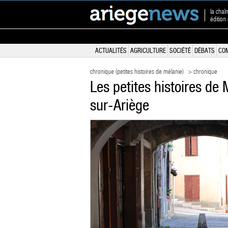
la chaî
édition
ACTUALITÉS
AGRICULTURE
SOCIÉTÉ
DÉBATS
CO
chronique (petites histoires de mélanie)
> chronique
Les petites histoires de M
sur-Ariège