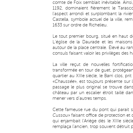
comte de Foix semblait inévitable. Ains
1192, dominaient fièrement le Tarascon
l’aspect arrondi et surplombant la riviè
Castella, symbole actuel de la ville, r
1633 sur ordre de Richelieu.
Le tout premier bourg, situé en haut de
L’église de la Daurade et les maisons
autour de la place centrale. Élevé au ran
consuls faisant valoir les privilèges des h
La ville reçut de nouvelles fortificati
transformée en tour de guet, protégea
quartier au XIIIe siècle, le Barri clos, pr
«
Chaussée
», est toujours présente sur 
passage le plus original se trouve dans
château par un escalier étroit taillé da
mener vers d’autres temps.
Cette fameuse rue du pont qui parait si
Cussou
» faisant office de protection e
qui enjambait l’Ariège dès le XIIIe siè
remplaça l’ancien, trop souvent détruit p