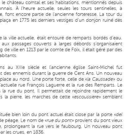
i, le château comtal et ses habitations, mentionnés depuis
nais. À l’heure actuelle, seules les tours sentinelles, à
re, font encore partie de l’ancienne forteresse. La tour du
emplaça en 1775 les derniers vestiges d’un donjon ruiné dès
 la ville actuelle, était entouré de remparts bordés d’eau.
 aux passages couverts à larges débords s’organisaient
g de ville en 1213 par le comte de Foix, il était géré par des
abitants.
ons au XIIIe siècle et l’ancienne église Saint-Michel fut
nt des ennemis durant la guerre de Cent Ans. Un nouveau
it place au nord. Une porte forte, celle de «
la Caussade
» ou
l’actuelle rue François Laguerre et la rue des Remparts. Le
 la rue du pont. Il permettait de rejoindre rapidement le
ns la pierre, les marches de cette «
escoussiere
» semblent
tuée bien loin du pont actuel était close par la porte «
del
t de péage. Le nom de «
rue du pont
» provient du pont vieux
cle, prolongeant la rue vers le faubourg. Un nouveau pont
ar les crues, en 1836.