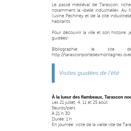
Le passé médiéval de Tarascon, riche 
notamment la «
belle industrielle
». Au X
l’usine Péchiney et de la cité industrie
habitants.
Pour découvrir la ville et son histoire,
guidées!
Bibliographie: le site d
http://tarasconportedesmontagnes.ove
Visites guidées de l’été
À la lueur des flambeaux, Tarascon no
Les 21 juillet, 4, 11 et 25 août
5euros/pers
À 21 h 30
Durée: 1 h
En journée: visite de la vieille ville de Ta