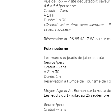
Ville de Foix — visite dégustation: saveur
4 € à 5 €/personne
Gratuit — 7ans
À 14 h
Durée: 1 h 30
«
Quand visiter rime avec savourer... 
saveurs locales
»
Réservation au 06 85 42 17 88 ou sur
me
Foix nocturne
Les mardis et jeudis de juillet et août
6euros/pers
Gratuit -5 ans
À 21 h 30
Durée: 1 h
Réservation à l’Office de Tourisme de Fo
Moyen-Age et Art Roman sur la route d
Les jeudis du 17 juillet au 25 septembre
6euros/pers
Gratuit -7 ans,