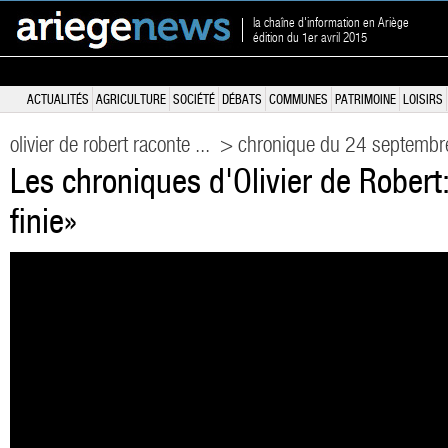
la chaîne d'information en Ariège
édition du 1er avril 2015
ACTUALITÉS
AGRICULTURE
SOCIÉTÉ
DÉBATS
COMMUNES
PATRIMOINE
LOISIRS
olivier de robert raconte ...
> chronique du 24 septemb
Les chroniques d'Olivier de Robert:
finie»