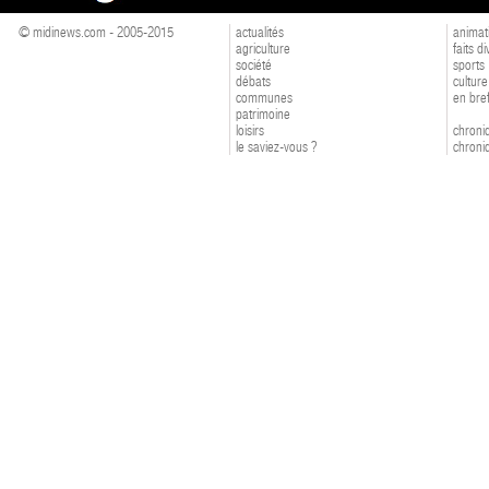
© midinews.com - 2005-2015
actualités
animat
agriculture
faits d
société
sports
débats
culture
communes
en bre
patrimoine
loisirs
chroniq
le saviez-vous ?
chroniq