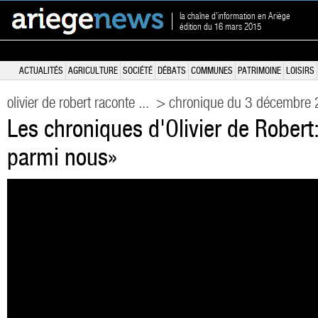
la chaîne d'information en Ariège
édition du 16 mars 2015
ACTUALITÉS
AGRICULTURE
SOCIÉTÉ
DÉBATS
COMMUNES
PATRIMOINE
LOISIRS
olivier de robert raconte ...
> chronique du 3 décembre
Les chroniques d'Olivier de Robert:
parmi nous»