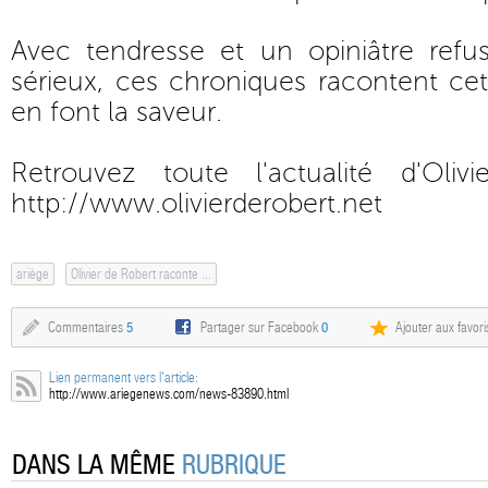
Avec tendresse et un opiniâtre ref
sérieux, ces chroniques racontent cet
en font la saveur.
Retrouvez toute l'actualité d'Oli
http://www.olivierderobert.net
ariège
Olivier de Robert raconte ...
Commentaires
5
Partager sur Facebook
0
Ajouter aux favori
Lien permanent vers l'article:
http://www.ariegenews.com/news-83890.html
DANS LA MÊME
RUBRIQUE