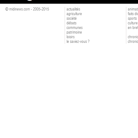
© midinews.com - 2005-2015
actualités
animat
agriculture
faits d
société
sports
débats
culture
communes
en bre
patrimoine
loisirs
chroniq
le saviez-vous ?
chroniq