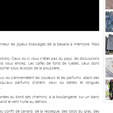
lenteur les joyeux brassages de la besace à mémoire. Mais
strots. Ceux où si vous n'êtes pas du pays, les discussions
and vous entrez. Les cafés de fond de ruelles, ceux dont
cher sous le poids de la poussière...
eux où s'entremêlent les couleurs et les parfums, allant des
usqu'aux parfums d'orient, ceux où bérets et longues
..
lanées au bord des chemins, à la boulangerie, sur un banc
and le vent hurle au dehors...
du confit de canard, de la ressegue, des lotos du gras, des