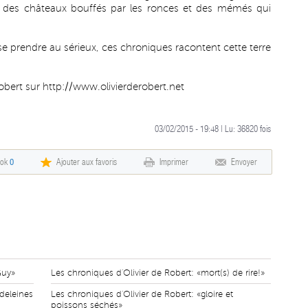
es, des châteaux bouffés par les ronces et des mémés qui
se prendre au sérieux, ces chroniques racontent cette terre
Robert sur
http://www.olivierderobert.net
03/02/2015 - 19:48 | Lu:
36820
fois
ook
0
Ajouter aux favoris
Imprimer
Envoyer
Guy»
Les chroniques d'Olivier de Robert: «mort(s) de rire!»
deleines
Les chroniques d'Olivier de Robert: «gloire et
poissons séchés»