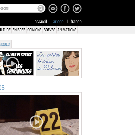
accueil
|
ariège
|
france
ULTURE
EN BREF
OPINIONS
BRÈVES
ANIMATIONS
IQUES
OS