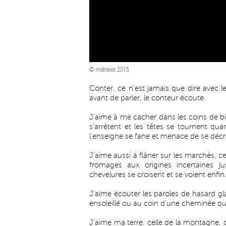
© midinews 2015
Conter, ce n'est jamais que dire avec 
avant de parler, le conteur écoute.
J'aime à me cacher dans les coins de bi
s'arrêtent et les têtes se tournent qu
l'enseigne se fane et menace de se décro
J'aime aussi à flâner sur les marchés, c
fromages aux origines incertaines j
chevelures se croisent et se voient enfin.
J'aime écouter les paroles de hasard g
ensoleillé ou au coin d'une cheminée qu
J'aime ma terre, celle de la montagne, 