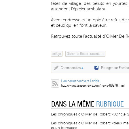
fêtes de village, des péluts en yourt
attendent l'épicier ambulant.
Avec tendresse et un opiniâtre refus de 
et ceux qui en font la saveur.
Retrouvez toute l'actualité d'Olivier De 
ariège
Olivier de Robert raconte ...
Commentaires
4
Partager sur Faceb
Lien permanent vers l'article:
http://www.ariegenews.com/news-86276.html
DANS LA MÊME
RUBRIQUE
Les chroniques d'Olivier de Robert: «l'Oncle 
Les chroniques d'Olivier de Robert: «deux ma
et un fromage»