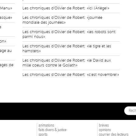
à Manu»
Les chroniques d'Olivier de Robert: «ici l'Ariège!»
casque»
Les chroniques d'Olivier de Robert: «journée
mondiale des journées»
e
Les chroniques d'Olivier de Robert: «les robots sont
parmi nous»
ion»
Les chroniques d'Olivier de Robert: «le tigre et les
fage au
hamsters»
Les chroniques d'Olivier de Robert: «le David aux
ragés de
mille coeurs contre le Goliath»
Les chroniques d'Olivier de Robert: «c'est novembre!»
animations
brèves
faits divers & justice
opinions
sports
courrier des lecteurs