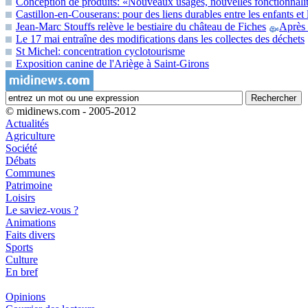
Conception de produits: «Nouveaux usages, nouvelles fonctionnali
Castillon-en-Couserans: pour des liens durables entre les enfants et 
Jean-Marc Stouffs relève le bestiaire du château de Fiches
Après 
Le 17 mai entraîne des modifications dans les collectes des déchets
St Michel: concentration cyclotourisme
Exposition canine de l'Ariège à Saint-Girons
© midinews.com - 2005-2012
Actualités
Agriculture
Société
Débats
Communes
Patrimoine
Loisirs
Le saviez-vous ?
Animations
Faits divers
Sports
Culture
En bref
Opinions