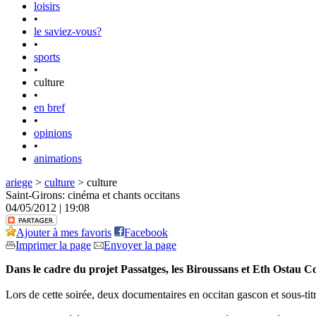
loisirs
•
le saviez-vous?
•
sports
•
culture
•
en bref
•
opinions
•
animations
ariege
>
culture
> culture
Saint-Girons: cinéma et chants occitans
04/05/2012 | 19:08
Ajouter à mes favoris
Facebook
Imprimer la page
Envoyer la page
Dans le cadre du projet Passatges, les Biroussans et Eth Ostau C
Lors de cette soirée, deux documentaires en occitan gascon et sous-titr