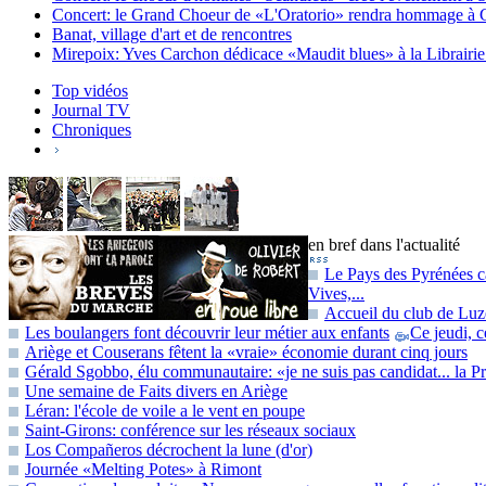
Concert: le Grand Choeur de «L'Oratorio» rendra hommage à G
Banat, village d'art et de rencontres
Mirepoix: Yves Carchon dédicace «Maudit blues» à la Librairie
Top vidéos
Journal TV
Chroniques
en bref dans l'actualité
Le Pays des Pyrénées cat
Vives,...
Accueil du club de Luz
Les boulangers font découvrir leur métier aux enfants
Ce jeudi, c
Ariège et Couserans fêtent la «vraie» économie durant cinq jours
Gérald Sgobbo, élu communautaire: «je ne suis pas candidat... la Pr
Une semaine de Faits divers en Ariège
Léran: l'école de voile a le vent en poupe
Saint-Girons: conférence sur les réseaux sociaux
Los Compañeros décrochent la lune (d'or)
Journée «Melting Potes» à Rimont