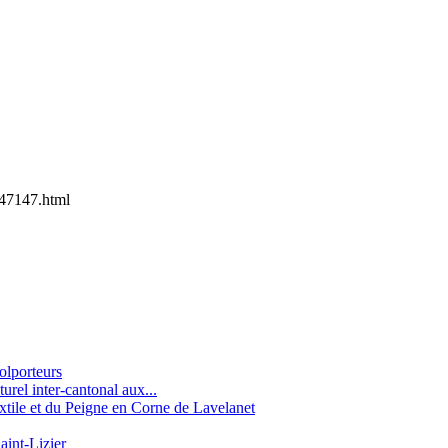
47147.html
olporteurs
urel inter-cantonal aux...
tile et du Peigne en Corne de Lavelanet
aint-Lizier