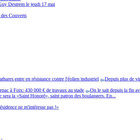
uy Destrem le jeudi 17 mai
 des Couverts
hares entre en résistance contre l'éolien industriel
Depuis plus de vi
enac à Foix: 430 000 € de travaux au stade
On le sait depuis la fin a
e sera la «Saint Honoré», saint patron des boulangers. En...
ésidence ne m'intéresse pas !»