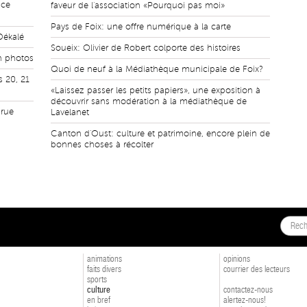
 ce
faveur de l'association «Pourquoi pas moi»
Pays de Foix: une offre numérique à la carte
Dékalé
Soueix: Olivier de Robert colporte des histoires
n photos
Quoi de neuf à la Médiathèque municipale de Foix?
s 20, 21
«Laissez passer les petits papiers», une exposition à
découvrir sans modération à la médiathèque de
 rue
Lavelanet
Canton d'Oust: culture et patrimoine, encore plein de
bonnes choses à récolter
animations
opinions
faits divers
courrier des lecteurs
sports
culture
contactez-nous
en bref
alertez-nous!