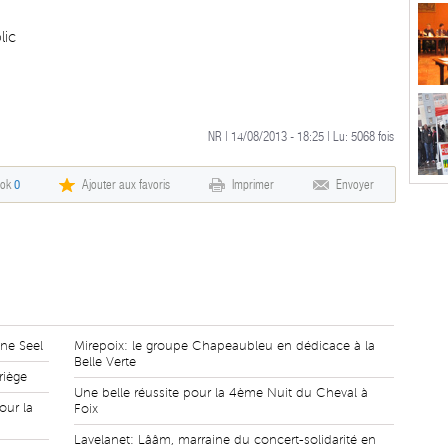
lic
NR | 14/08/2013 - 18:25 | Lu: 5068 fois
ook
0
Ajouter aux favoris
Imprimer
Envoyer
ne Seel
Mirepoix: le groupe Chapeaubleu en dédicace à la
Belle Verte
riège
Une belle réussite pour la 4ème Nuit du Cheval à
our la
Foix
Lavelanet: Lââm, marraine du concert-solidarité en