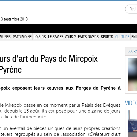
 13 septembre 2013
MUNES
PATRIMOINE
LOISIRS
LE SAVIEZ-VOUS ?
FAITS DIVERS
SPORTS
CULTURE
EN 
JOURN
urs d'art du Pays de Mirepoix
 Pyrène
epoix exposent leurs œuvres aux Forges de Pyrène à
VIDÉ
de Mirepoix passe en ce moment par le Palais des Evêques
, depuis le 13 août, il s’est posé pour une dizaine de jours
t lieu de l’authenticité.
nt un éventail de pièces uniques de leurs propres créations
 ateliers regroupés au sein de l’association «
Créateurs d’art