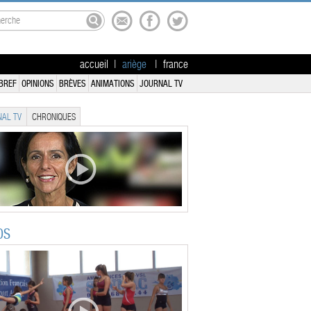
accueil
|
ariège
|
france
BREF
OPINIONS
BRÈVES
ANIMATIONS
JOURNAL TV
AL TV
CHRONIQUES
OS