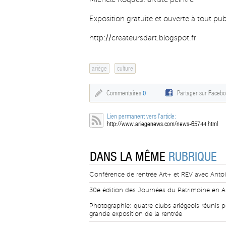
Exposition gratuite et ouverte à tout pub
http://createursdart.blogspot.fr
ariège
culture
Commentaires
0
Partager sur Faceb
Lien permanent vers l'article:
http://www.ariegenews.com/news-65744.html
DANS LA MÊME
RUBRIQUE
Conférence de rentrée Art+ et REV avec Antoi
30e édition des Journées du Patrimoine en A
Photographie: quatre clubs ariégeois réunis p
grande exposition de la rentrée