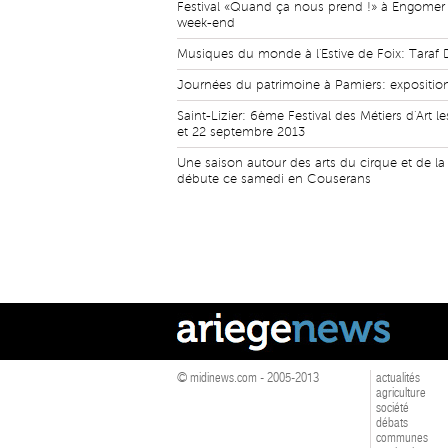
Festival «Quand ça nous prend !» à Engomer
week-end
Musiques du monde à l'Estive de Foix: Taraf 
Journées du patrimoine à Pamiers: expositio
Saint-Lizier: 6ème Festival des Métiers d'Art le
et 22 septembre 2013
Une saison autour des arts du cirque et de la
débute ce samedi en Couserans
© midinews.com - 2005-2013
actualités
agriculture
société
débats
communes