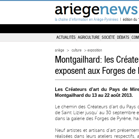
la chaîne d'information en Ariège-Pyrénées
| édition du
ACTUALITÉS
AGRICULTURE
SOCIÉTÉ
DÉBATS
COM
ariège
>
culture
> exposition
Montgailhard: les Créate
exposent aux Forges de
Les Créateurs d’art du Pays de Mir
Montgailhard du 13 au 22 août 2013.
Le chemin des Créateurs d’art du Pays 
de Saint Lizier jusqu’ au 30 septembre et
dans la galerie des Forges de Pyrène, hau
Neuf artistes et artisans d’art présente
réalisées dans leurs ateliers respectifs,