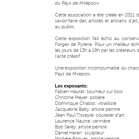
du Pays de Mirepoix
»
Cette association a été créée en 2011 da
savoir-faire des artistes et artisans d’ar
au public.
Cette exposition fait écho au conserva
Forges de Pyrène. Pour un meilleur éch
les jours de 13h à 19h par les créateurs 
l’acte créatif.
Une exposition incontournable où chacun
Pays de Mirepoix.
Les exposants:
Fabien Haurat: tourneur sur bois
Christine Meyer: potière
Dominique Chabot: vitrailliste
Jacqueline Baby: artiste peintre
Jean Paul Tisseyre: coutelier d’art
Laurence Nautre: vannière
Bob Serey: artiste peintre
Daniel Haran: sculpteur
Michèle Roques: artiste peintre