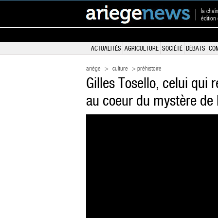
la chaî
édition
ACTUALITÉS
AGRICULTURE
SOCIÉTÉ
DÉBATS
CO
ariège
>
culture
> préhistoire
Gilles Tosello, celui qui 
au coeur du mystère de 