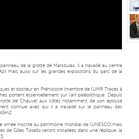
 panneau de la grotte de Marsoulas, il a travaillé au centre
Azil mais aussi sur les grandes expositions du parc de la
hiques et docteur en Préhistoire (membre de l’UMR Traces à
ches portent essentiellement sur l’art paléolithique. Depuis
a grotte de Chauvet aux côtés notamment de son épouse
ment connue avec qui il a travaillé sur le panneau des
 45m2.
te ornée inscrite au patrimoine mondial de l’UNESCO mais
s de Gilles Tosello seront installées dans une réplique, la
15.