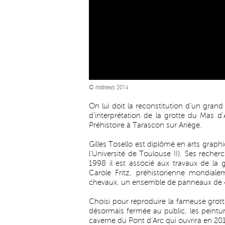
© midinews 2014
On lui doit la reconstitution d’un grand
d’interprétation de la grotte du Mas d’
Préhistoire à Tarascon sur Ariège.
Gilles Tosello est diplômé en arts grap
l’Université de Toulouse II). Ses recher
1998 il est associé aux travaux de l
Carole Fritz, préhistorienne mondiale
chevaux, un ensemble de panneaux de
Choisi pour reproduire la fameuse grot
désormais fermée au public, les peinture
caverne du Pont d’Arc qui ouvrira en 20