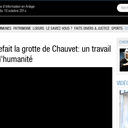
ne d'information en Ariège
 du 10 octobre 2014
MMUNES
PATRIMOINE
LOISIRS
LE SAVIEZ-VOUS ?
FAITS DIVERS & JUSTICE
SPORTS
C
CHRON
refait la grotte de Chauvet: un travail
l'humanité
VIDÉ