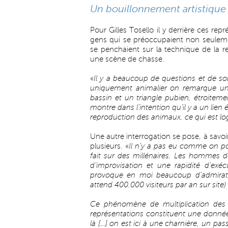
Un bouillonnement artistique 
Pour Gilles Tosello il y derrière ces repr
gens qui se préoccupaient non seuleme
se penchaient sur la technique de la 
une scène de chasse.
«
Il y a beaucoup de questions et de so
uniquement animalier on remarque un
bassin et un triangle pubien, étroitemen
montre dans l’intention qu’il y a un lien 
reproduction des animaux, ce qui est lo
Une autre interrogation se pose, à savo
plusieurs. «
Il n’y a pas eu comme on pou
fait sur des millénaires. Les hommes de
d’improvisation et une rapidité d’exéc
provoque en moi beaucoup d’admiratio
attend 400.000 visiteurs par an sur site) 
Ce phénomène de multiplication de
représentations constituent une donnée 
là […] on est ici à une charnière, un pas