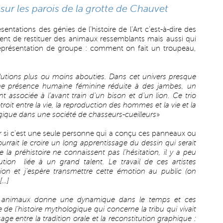
sur les parois de la grotte de Chauvet
ésentations des génies de l’histoire de l’Art c'est-à-dire des
nt de restituer des animaux ressemblants mais aussi qui
représentation de groupe : comment on fait un troupeau,
lutions plus ou moins abouties. Dans cet univers presque
e présence humaine féminine réduite à des jambes, un
t associée à l’avant train d’un bison et d’un lion. Ce trio
étroit entre la vie, la reproduction des hommes et la vie et la
gique dans une société de chasseurs-cueilleurs
»
ir si c’est une seule personne qui a conçu ces panneaux ou
rrait le croire un long apprentissage du dessin qui serait
 la préhistoire ne connaissent pas l’hésitation, il y a peu
ution liée à un grand talent. Le travail de ces artistes
n et j’espère transmettre cette émotion au public (on
[…]
s animaux donne une dynamique dans le temps et ces
de l’histoire mythologique qui concerne la tribu qui vivait
sage entre la tradition orale et la reconstitution graphique :