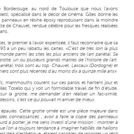
de Borderouge, au nord de Toulouse que nous l’avons
oletti, spécialisé dans le décor de cinéma. Gilles donne les
 panneaux en résine époxy reproduisant dans la moindre
otte de Chauvet, rendue célèbre pour les fresques réalisées
 ans.
es, le premier à l’avoir expertisée, il faut reconnaitre que sa
3 a un peu rabattu les cartes. «
C’est de très loin la plus
de parmi les sites les plus anciens de l’art pariétal. Sa
rotte, un ou plusieurs grands maitres de l’histoire de l’art.
pariétal, trois sont au top. Chauvet, Lascaux (Dordogne) et
iers sont plus récentes d’au moins dix à quinze mille ans
»
rfs, mammouths courent sur ces parois et hantent jour et
les Tosello qui y voit un formidable travail de fin d’étude.
 sur la grotte, me demander d’en réaliser un fac-similé,
 dessins, c’est ce qui pouvait m’arriver de mieux.
s épaules. Cette grotte ornée est une pièce majeure dans
el des connaissances , avoir à faire la copie des panneaux
ourd à porter, je me sens investi d’une mission : montrer à
e l’on a toujours tendance à imaginer habillés de haillons
t déjà d’esthétique, étaient capables de raconter un récit