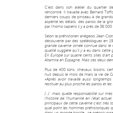
C’est dans son atelier du quartier 
rencontré. Il travaille avec Bernard Toff
derniers coups de pinceau à de grands
aspérité les détails des parois de la gr
par l’homo sapiens il y a près de 36 000
Selon le préhistorien ariégeois Jean Clott
découverte par des spéléologues en 199
grande caverne ornée connue dans le mon
qualité suggère qu’il y a eu dans cette g
En Europe sur quatre cents sites d’art 
Altamira en Espagne. Mais ces deux dern
Plus de 400 lions, chevaux, bisons, ce
nuit depuis le mois de mars la vie de Gil
«
Après avoir travaillé aussi longtemps
restituer au plus proche les parois et les
[…]
mais quelle responsabilité sur me
l’histoire de l’humanité en l’état actu
principaux de cette caverne c’est très l
quel point les hommes préhistoriques qu
dans un monde hostile , se préoccupaien