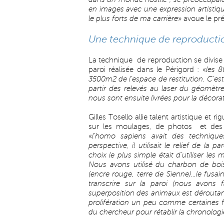
en images avec une expression artisti
le plus forts de ma carrière
» avoue le pré
Une technique de reproducti
La technique de reproduction se divise en
paroi réalisée dans le Périgord : «
les 
3500m2 de l’espace de restitution. C’est 
partir des relevés au laser du géomètre
nous sont ensuite livrées pour la décorat
Gilles Tosello allie talent artistique et ri
sur les moulages, de photos et des 
«
l’homo sapiens avait des technique
perspective, il utilisait le relief de la
choix le plus simple était d’utiliser les
Nous avons utilisé du charbon de boi
(encre rouge, terre de Sienne)…le fusai
transcrire sur la paroi (nous avons f
superposition des animaux est déroutant
prolifération un peu comme certaines f
du chercheur pour rétablir la chronologi