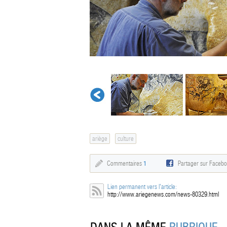
ariège
culture
Commentaires
1
Partager sur Faceb
Lien permanent vers l'article:
http://www.ariegenews.com/news-80329.html