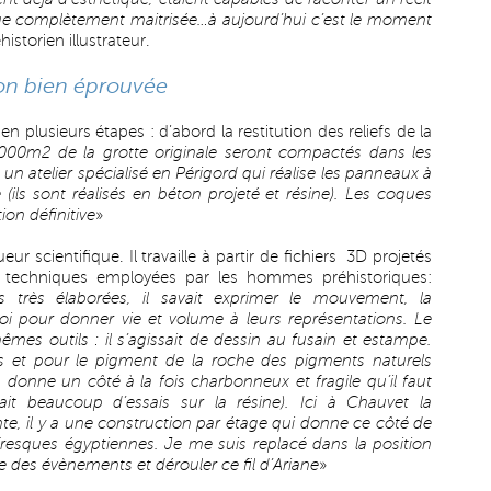
que complètement maitrisée…à aujourd’hui c’est le moment
historien illustrateur.
on bien éprouvée
 plusieurs étapes : d’abord la restitution des reliefs de la
8000m2 de la grotte originale seront compactés dans les
un atelier spécialisé en Périgord qui réalise les panneaux à
 (ils sont réalisés en béton projeté et résine). Les coques
ion définitive
»
gueur scientifique. Il travaille à partir de fichiers 3D projetés
techniques employées par les hommes préhistoriques:
s très élaborées, il savait exprimer le mouvement, la
 paroi pour donner vie et volume à leurs représentations. Le
 mêmes outils : il s’agissait de dessin au fusain et estampe.
s et pour le pigment de la roche des pigments naturels
n donne un côté à la fois charbonneux et fragile qu’il faut
ait beaucoup d’essais sur la résine). Ici à Chauvet la
e, il y a une construction par étage qui donne ce côté de
resques égyptiennes. Je me suis replacé dans la position
e des évènements et dérouler ce fil d’Ariane
»