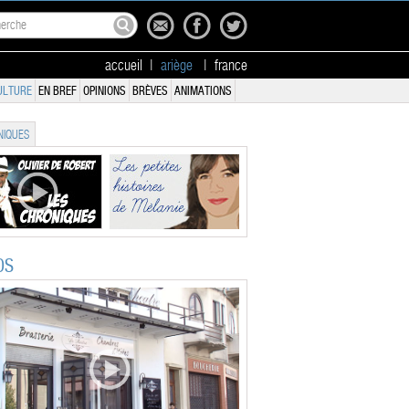
accueil
|
ariège
|
france
ULTURE
EN BREF
OPINIONS
BRÈVES
ANIMATIONS
IQUES
OS