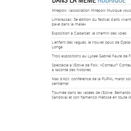
DANS LA MÊME
RUBRIQUE
Mirepoix: l'association Mirepoix Musique vous 
Limbrassac: 3e édition du festival d'arts vivan
pavé dans la malle»
Exposition à Cadarcet: le chemin des voies
L'enfant des vagues, le nouvel opus de Djalla
Longa
Trois expositions au Lycée Gabriel Fauré de F
Spectacle à l'Estive de Foix: «Conteur? Conte
a raconté des histoires
Mas d'Azil: conférence de la PUPAL mardi soir
centième!
Tournée dans les vallées de l'Estive: Bernardo
Sandoval et son flamenco métissé en toute li