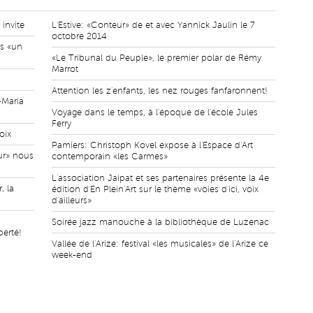
invite
L'Estive: «Conteur» de et avec Yannick Jaulin le 7
octobre 2014
ts «un
«Le Tribunal du Peuple», le premier polar de Rémy
Marrot
Attention les z'enfants, les nez rouges fanfaronnent!
-Maria
Voyage dans le temps, à l'époque de l'école Jules
Ferry
oix
Pamiers: Christoph Kovel expose à l'Espace d'Art
ur» nous
contemporain «les Carmes»
L'association Jaipat et ses partenaires présente la 4e
, la
édition d'En Plein'Art sur le thème «voies d'ici, voix
d'ailleurs»
Soirée jazz manouche à la bibliothèque de Luzenac
berté!
Vallée de l'Arize: festival «les musicales» de l'Arize ce
week-end