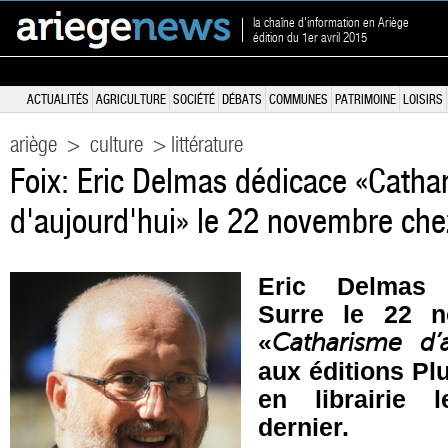
la chaîne d'information en Ariège
édition du 1er avril 2015
ACTUALITÉS
AGRICULTURE
SOCIÉTÉ
DÉBATS
COMMUNES
PATRIMOINE
LOISIRS
ariège
>
culture
> littérature
Foix: Eric Delmas dédicace «Catha
d'aujourd'hui» le 22 novembre che
Eric Delmas 
Surre le 22 
«
Catharisme d’a
aux éditions Pl
en librairie 
dernier.