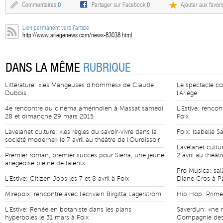
Commentaires
0
Partager sur Facebook
0
Ajouter aux favori
Lien permanent vers l'article:
http://www.ariegenews.com/news-83038.html
DANS LA MÊME
RUBRIQUE
Littérature: «les Mangeuses d'hommes» de Claude
Le spectacle con
Dubois
l'Ariège
4e rencontre du cinéma amérindien à Massat samedi
L'Estive: rencon
28 et dimanche 29 mars 2015
Foix
Lavelanet culture: «les règles du savoir-vivre dans la
Foix: Isabelle S
société moderne» le 7 avril au théâtre de l'Ourdissoir
Lavelanet cultur
Premier roman, premier succès pour Sierra, une jeune
2 avril au théât
ariégeoise pleine de talents
Pro Musica: sal
L'Estive: Citizen Jobs les 7 et 8 avril à Foix
Diane Cros à P
Mirepoix: rencontre avec l'écrivain Birgitta Lagerström
Hip Hop: Prim
L'Estive: Renée en botaniste dans les plans
Saverdun: «ne n
hyperboles le 31 mars à Foix
Compagnie des