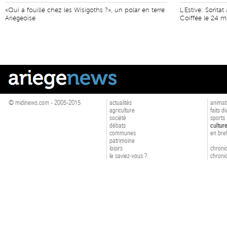
«Qui a fouillé chez les Wisigoths ?», un polar en terre
L'Estive: Sorit
Ariégeoise
Coiffée le 24 m
© midinews.com - 2005-2015
actualités
animat
agriculture
faits d
société
sports
débats
cultur
communes
en bre
patrimoine
loisirs
chroniq
le saviez-vous ?
chroniq