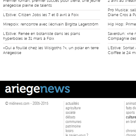
Premier roman, premier succès pour Sierra, une jeune
2 avril au théât
ariégeoise pleine de talents
Pro Musica: sal
L'Estive: Citizen Jobs les 7 et 8 avril à Foix
Diane Cros à P
Mirepoix: rencontre avec l'écrivain Birgitta Lagerström
Hip Hop: Prim
L'Estive: Renée en botaniste dans les plans
Saverdun: «ne n
hyperboles le 31 mars à Foix
Compagnie des
«Qui a fouillé chez les Wisigoths ?», un polar en terre
L'Estive: Sorit
Ariégeoise
Coiffée le 24 m
© midinews.com - 2005-2015
actualités
animat
agriculture
faits d
société
sports
débats
cultur
communes
en bre
patrimoine
loisirs
chroniq
le saviez-vous ?
chroniq