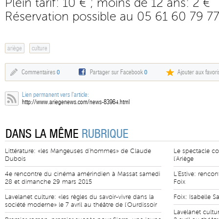
Plein tarif: 10 € ; moins de 12 ans: 2 €
Réservation possible au 05 61 60 79 7
ariège
culture
Commentaires
0
Partager sur Facebook
0
Ajouter aux favori
Lien permanent vers l'article:
http://www.ariegenews.com/news-83964.html
DANS LA MÊME
RUBRIQUE
Littérature: «les Mangeuses d'hommes» de Claude
Le spectacle con
Dubois
l'Ariège
4e rencontre du cinéma amérindien à Massat samedi
L'Estive: rencon
28 et dimanche 29 mars 2015
Foix
Lavelanet culture: «les règles du savoir-vivre dans la
Foix: Isabelle S
société moderne» le 7 avril au théâtre de l'Ourdissoir
Lavelanet cultur