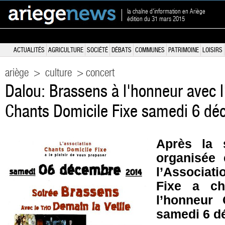
la chaîne d'information en Ariège
édition du 31 mars 2015
ACTUALITÉS
AGRICULTURE
SOCIÉTÉ
DÉBATS
COMMUNES
PATRIMOINE
LOISIRS
ariège
>
culture
> concert
Dalou: Brassens à l'honneur avec l
Chants Domicile Fixe samedi 6 d
Après la 
organisée 
l’Associat
Fixe a ch
l’honneur
samedi 6 d