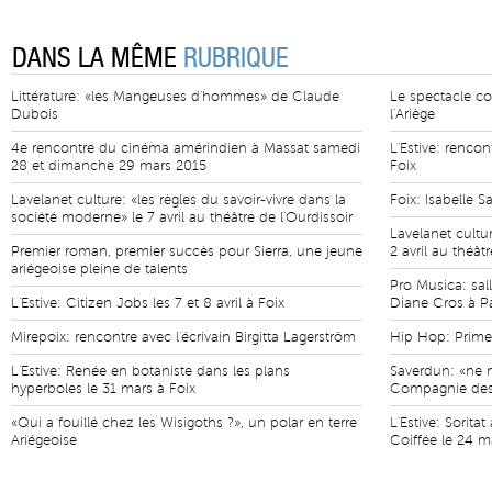
DANS LA MÊME
RUBRIQUE
Littérature: «les Mangeuses d'hommes» de Claude
Le spectacle con
Dubois
l'Ariège
4e rencontre du cinéma amérindien à Massat samedi
L'Estive: rencon
28 et dimanche 29 mars 2015
Foix
Lavelanet culture: «les règles du savoir-vivre dans la
Foix: Isabelle S
société moderne» le 7 avril au théâtre de l'Ourdissoir
Lavelanet cultur
Premier roman, premier succès pour Sierra, une jeune
2 avril au théât
ariégeoise pleine de talents
Pro Musica: sal
L'Estive: Citizen Jobs les 7 et 8 avril à Foix
Diane Cros à P
Mirepoix: rencontre avec l'écrivain Birgitta Lagerström
Hip Hop: Prim
L'Estive: Renée en botaniste dans les plans
Saverdun: «ne n
hyperboles le 31 mars à Foix
Compagnie des
«Qui a fouillé chez les Wisigoths ?», un polar en terre
L'Estive: Sorit
Ariégeoise
Coiffée le 24 m