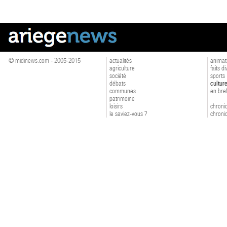
© midinews.com - 2005-2015
actualités
animat
agriculture
faits d
société
sports
débats
cultur
communes
en bre
patrimoine
loisirs
chroniq
le saviez-vous ?
chroniq