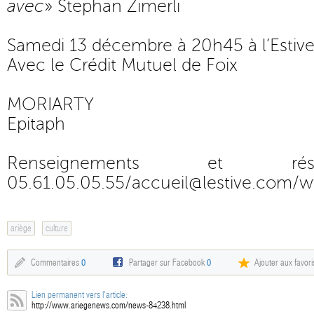
avec
» Stephan Zimerli
Samedi 13 décembre à 20h45 à l’Estive
Avec le Crédit Mutuel de Foix
MORIARTY
Epitaph
Renseignements et rés
05.61.05.05.55/
accueil@lestive.com
/
w
ariège
culture
Commentaires
0
Partager sur Facebook
0
Ajouter aux favori
Lien permanent vers l'article:
http://www.ariegenews.com/news-84238.html