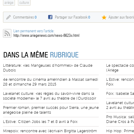
ariège
culture
Commentaires
0
Partager sur Facebook
0
Ajouter aux favori
Lien permanent vers l'article:
http://www.ariegenews.com/news-86234.html
DANS LA MÊME
RUBRIQUE
Littérature: «les Mangeuses d'hommes» de Claude
Le spectacle con
Dubois
l'Ariège
4e rencontre du cinéma amérindien à Massat samedi
L'Estive: rencon
28 et dimanche 29 mars 2015
Foix
Lavelanet culture: «les règles du savoir-vivre dans la
Foix: Isabelle S
société moderne» le 7 avril au théâtre de l'Ourdissoir
Lavelanet cultur
Premier roman, premier succès pour Sierra, une jeune
2 avril au théât
ariégeoise pleine de talents
Pro Musica: sal
L'Estive: Citizen Jobs les 7 et 8 avril à Foix
Diane Cros à P
Mirepoix: rencontre avec l'écrivain Birgitta Lagerström
Hip Hop: Prim