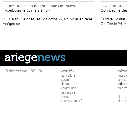
L'Estive: Renée en botaniste dans les plans
Saverdun: «ne n
hyperboles le 31 mars à Foix
Compagnie des
«Qui a fouillé chez les Wisigoths ?», un polar en terre
L'Estive: Sorit
Ariégeoise
Coiffée le 24 m
© midinews.com - 2005-2015
actualités
animat
agriculture
faits d
société
sports
débats
cultur
communes
en bre
patrimoine
loisirs
chroniq
le saviez-vous ?
chroniq