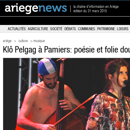
la chaîne d'information en Ariège
édition du 31 mars 2015
ACTUALITÉS
AGRICULTURE
SOCIÉTÉ
DÉBATS
COMMUNES
PATRIMOINE
LOISIRS
ariège
>
culture
> musique
Klô Pelgag à Pamiers: poésie et folie d