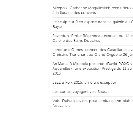
Mirepoix: Catherine Moguilevitch reçoit deux 
à la librairie des couverts
Le sculpteur Rico expose dans sa galerie au C
Bayle
Saverdun: Emilie Régimbeau expose tout l'été 
Galerie des Bains Douches
Laroque d'Olmes: concert des Castellanes av
Christine Tranchant au Grand Orgue le 26 juil
Art'Mania à Mirepoix présente «David POXON
Aquarelles», une exposition Prestige du 11 au
2015
Jazz à Foix 2015: un cru d'exception
Les contes voyagent vers Saurat
Vals: EstiVals revient pour le plus grand plaisi
festivaliers