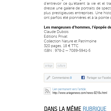
d’entrevoir ce qu’étaient la vie et el t
dresse une galerie de portraits de spect
plus prestigieuses entreprises. Une hi
ont parfois été pionnières et à la pointe
Les mangeuses d’hommes, l’épopée des
Claude Dubois
Editions Privat
Collection Nature et Patrimoine
320 pages, 18 € TTC
ISBN : 978-2 — 7089-5941-5
ariège
culture
Commentaires
0
Partager sur Faceb
Lien permanent vers l'article:
http://www.ariegenews.com/news-92184.html
DANS LA MÊME
RUBRIQUE