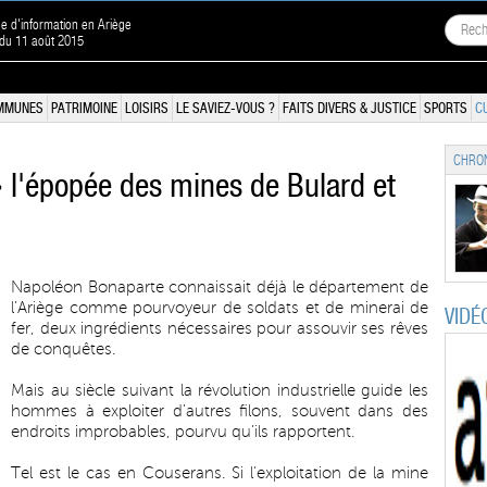
ne d'information en Ariège
 du 11 août 2015
MMUNES
PATRIMOINE
LOISIRS
LE SAVIEZ-VOUS ?
FAITS DIVERS & JUSTICE
SPORTS
C
CHRON
'épopée des mines de Bulard et
Napoléon Bonaparte connaissait déjà le département de
l’Ariège comme pourvoyeur de soldats et de minerai de
VIDÉ
fer, deux ingrédients nécessaires pour assouvir ses rêves
de conquêtes.
Mais au siècle suivant la révolution industrielle guide les
hommes à exploiter d’autres filons, souvent dans des
endroits improbables, pourvu qu’ils rapportent.
Tel est le cas en Couserans. Si l’exploitation de la mine