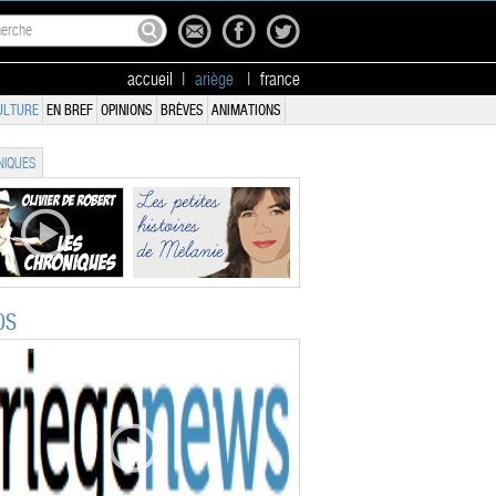
accueil
|
ariège
|
france
ULTURE
EN BREF
OPINIONS
BRÈVES
ANIMATIONS
IQUES
OS