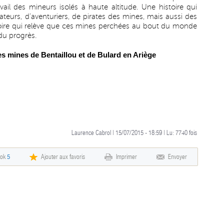
ravail des mineurs isolés à haute altitude. Une histoire qui
ateurs, d’aventuriers, de pirates des mines, mais aussi des
stoire qui relève que ces mines perchées au bout du monde
 du progrès.
 mines de Bentaillou et de Bulard en Ariège
Laurence Cabrol | 15/07/2015 - 18:59 | Lu:
7740
fois
ook
5
Ajouter aux favoris
Imprimer
Envoyer