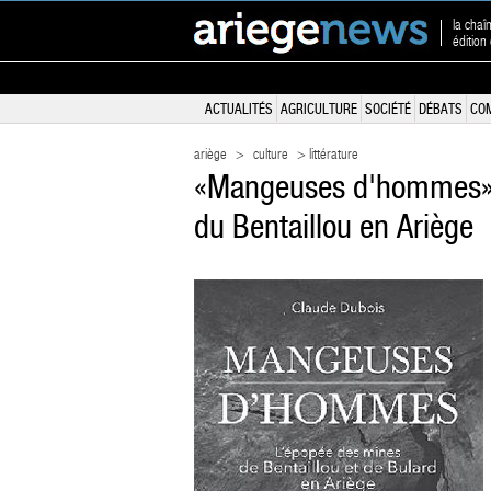
la chaî
édition
ACTUALITÉS
AGRICULTURE
SOCIÉTÉ
DÉBATS
CO
ariège
>
culture
> littérature
«Mangeuses d'hommes» l
du Bentaillou en Ariège