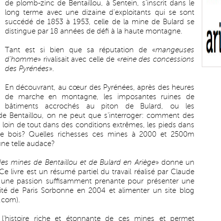
de plomb-zinc de Bentaillou, à Sentein, s’inscrit dans le
long terme avec une dizaine d’exploitants qui se sont
succédé de 1853 à 1953, celle de la mine de Bulard se
distingue par 18 années de défi à la haute montagne.
Tant est si bien que sa réputation de «
mangeuses
d’homme
» rivalisait avec celle de «
reine des concessions
des Pyrénées
».
En découvrant, au cœur des Pyrénées, après des heures
de marche en montagne, les imposantes ruines de
bâtiments accrochés au piton de Bulard, ou les
 de Bentaillou, on ne peut que s’interroger: comment des
si loin de tout dans des conditions extrêmes, les pieds dans
 de bois? Quelles richesses ces mines à 2000 et 2500m
 une telle audace?
 mines de Bentaillou et de Bulard en Ariège
» donne un
e livre est un résumé partiel du travail réalisé par Claude
ère une passion suffisamment prenante pour présenter une
rsité de Paris Sorbonne en 2004 et alimenter un site blog
g.com
).
 l’histoire riche et étonnante de ces mines et permet