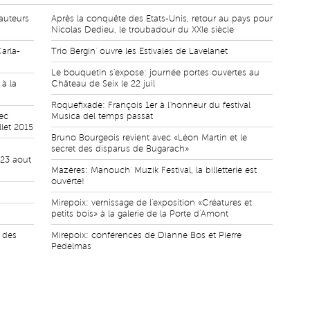
auteurs
Après la conquête des Etats-Unis, retour au pays pour
Nicolas Dedieu, le troubadour du XXIe siècle
arla-
Trio Bergin' ouvre les Estivales de Lavelanet
Le bouquetin s'expose: journée portes ouvertes au
à la
Château de Seix le 22 juil
Roquefixade: François 1er à l'honneur du festival
ec
Musica del temps passat
let 2015
Bruno Bourgeois revient avec «Léon Martin et le
secret des disparus de Bugarach»
 23 aout
Mazères: Manouch' Muzik Festival, la billetterie est
ouverte!
Mirepoix: vernissage de l'exposition «Créatures et
petits bois» à la galerie de la Porte d'Amont
r des
Mirepoix: conférences de Dianne Bos et Pierre
Pedelmas