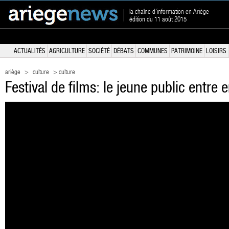
la chaîne d'information en Ariège
édition du 11 août 2015
ACTUALITÉS
AGRICULTURE
SOCIÉTÉ
DÉBATS
COMMUNES
PATRIMOINE
LOISIRS
ariège
>
culture
> culture
Festival de films: le jeune public entre