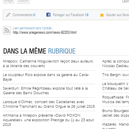
ariège
culture
Laur
Commentaires
0
Partager sur Facebook
18
Ajouter aux favor
Lien permanent vers l'article:
http://www.ariegenews.com/news-92203.html
DANS LA MÊME
RUBRIQUE
Mirepoix: Catherine Moguilevitch reçoit deux auteurs
Après la conquê
à la librairie des couverts
Nicolas Dedieu,
Le sculpteur Rico expose dans sa galerie au Carla-
Trio Bergin' ouv
Bayle
Le bouquetin s'
Saverdun: Emilie Régimbeau expose tout l'été à la
Château de Seix 
Galerie des Bains Douches
Roquefixade: Fr
Laroque d'Olmes: concert des Castellanes avec
Musica del tem
Christine Tranchant au Grand Orgue le 26 juillet 2015
Bruno Bourgeois
Art'Mania à Mirepoix présente «David POXON
secret des dis
Aquarelles», une exposition Prestige du 11 au 23 aout
Mazères: Manouch
2015