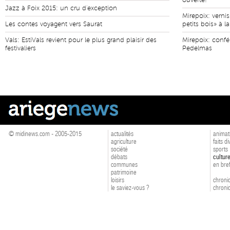
ouverte!
Jazz à Foix 2015: un cru d'exception
Mirepoix: vernis
Les contes voyagent vers Saurat
petits bois» à l
Vals: EstiVals revient pour le plus grand plaisir des
Mirepoix: confé
festivaliers
Pedelmas
© midinews.com - 2005-2015
actualités
animat
agriculture
faits d
société
sports
débats
cultur
communes
en bre
patrimoine
loisirs
chroniq
le saviez-vous ?
chroniq