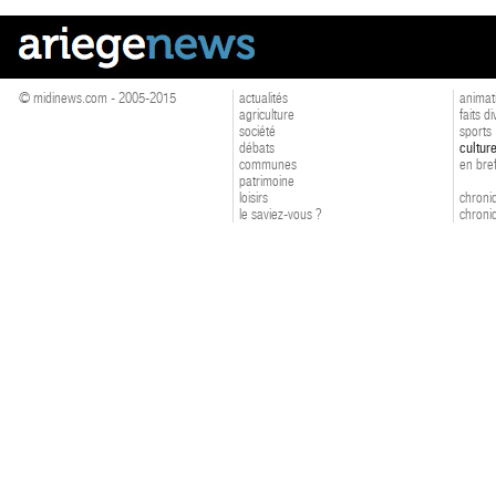
© midinews.com - 2005-2015
actualités
animat
agriculture
faits d
société
sports
débats
cultur
communes
en bre
patrimoine
loisirs
chroniq
le saviez-vous ?
chroniq