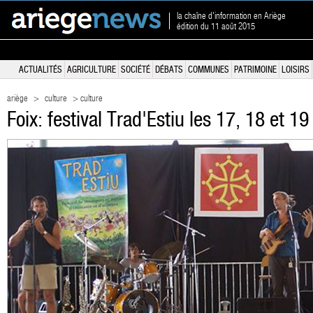
la chaîne d'information en Ariège
édition du 11 août 2015
ACTUALITÉS
AGRICULTURE
SOCIÉTÉ
DÉBATS
COMMUNES
PATRIMOINE
LOISIRS
ariège
>
culture
> culture
Foix: festival Trad'Estiu les 17, 18 et 19 