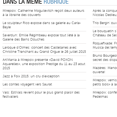
DANS LA MÊME
RUBRIQUE
Mirepoix: Catherine Moguilevitch reçoit deux auteurs
Après la conquê
à la librairie des couverts
Nicolas Dedieu,
Le sculpteur Rico expose dans sa galerie au Carla-
Trio Bergin' ouv
Bayle
Le bouquetin s'
Saverdun: Emilie Régimbeau expose tout l'été à la
Château de Seix 
Galerie des Bains Douches
Roquefixade: Fr
Laroque d'Olmes: concert des Castellanes avec
Musica del tem
Christine Tranchant au Grand Orgue le 26 juillet 2015
Bruno Bourgeois
Art'Mania à Mirepoix présente «David POXON
secret des dis
Aquarelles», une exposition Prestige du 11 au 23 aout
Mazères: Manouch
2015
ouverte!
Jazz à Foix 2015: un cru d'exception
Mirepoix: vernis
Les contes voyagent vers Saurat
petits bois» à l
Vals: EstiVals revient pour le plus grand plaisir des
Mirepoix: confé
festivaliers
Pedelmas