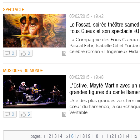
SPECTACLE
05/02/2015 - 19:42
Le Fossat: soirée théâtre samed
Fous Gueux et son spectacle «Qu
La Compagnie des Fous Gueux c
Pascal Fehr, Isabelle Gil et Yordan
célèbre roman «L’Ingénieux Hidal
0
0
MUSIQUES DU MONDE
03/02/2015 - 19:48
L'Estive: Mayté Martin avec un
grandes figures du cante flamen
Une des plus grandes voix fémini
cœur du flamenco, là où «chaque 
Véritable...
0
5
pages:
1
|
2
|
3
|
4
|
5
|
6
|
7
|
8
|
9
|
10
|
11
|
12
|
13
|
14
|
15