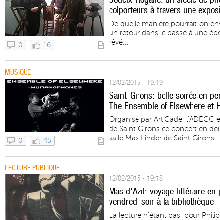
colporteurs à travers une expos
De quelle manière pourrait-on en
un retour dans le passé à une ép
rêvé...
0
16
MUSIQUE
12/02/2015 - 19:19
Saint-Girons: belle soirée en pe
The Ensemble of Elsewhere et
Organisé par Art'Cade, l’ADECC et l
de Saint-Girons ce concert en deux
salle Max Linder de Saint-Girons...
0
45
LECTURE PUBLIQUE
12/02/2015 - 19:18
Mas d'Azil: voyage littéraire en 
vendredi soir à la bibliothèque
La lecture n’étant pas, pour Philipp