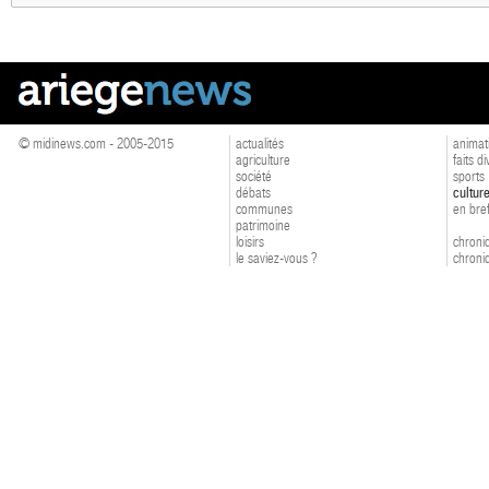
© midinews.com - 2005-2015
actualités
animat
agriculture
faits d
société
sports
débats
cultur
communes
en bre
patrimoine
loisirs
chroniq
le saviez-vous ?
chroniq