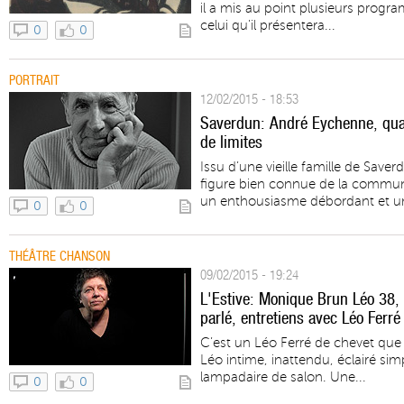
il a mis au point plusieurs progr
celui qu’il présentera...
0
0
PORTRAIT
12/02/2015 - 18:53
Saverdun: André Eychenne, quand
de limites
Issu d’une vieille famille de Sav
figure bien connue de la commune
un enthousiasme débordant et un
0
0
THÉÂTRE CHANSON
09/02/2015 - 19:24
L'Estive: Monique Brun Léo 38,
parlé, entretiens avec Léo Ferré 
C’est un Léo Ferré de chevet qu
Léo intime, inattendu, éclairé s
lampadaire de salon. Une...
0
0