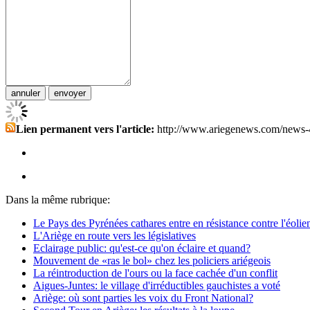
Lien permanent vers l'article:
http://www.ariegenews.com/news-
Dans la même rubrique:
Le Pays des Pyrénées cathares entre en résistance contre l'éolien
L'Ariège en route vers les législatives
Eclairage public: qu'est-ce qu'on éclaire et quand?
Mouvement de «ras le bol» chez les policiers ariégeois
La réintroduction de l'ours ou la face cachée d'un conflit
Aigues-Juntes: le village d'irréductibles gauchistes a voté
Ariège: où sont parties les voix du Front National?