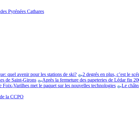
s des Pyrénées Cathares
e: quel avenir pour les stations de ski?
2 degrés en plus, c’est le scé
es de Saint-Girons
Après la fermeture des papeteries de Lédar fin 200
 Foix-Varilhes met le paquet sur les nouvelles technologies
Le châtea
t de la CCPO