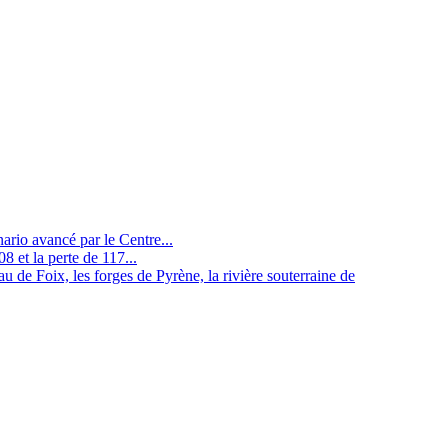
nario avancé par le Centre...
8 et la perte de 117...
u de Foix, les forges de Pyrène, la rivière souterraine de