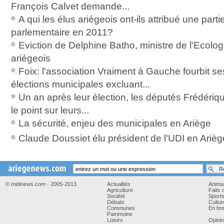
François Calvet demande...
A qui les élus ariégeois ont-ils attribué une parti
parlementaire en 2011?
Eviction de Delphine Batho, ministre de l'Ecolog
ariégeois
Foix: l'association Vraiment à Gauche fourbit 
élections municipales excluant...
Un an après leur élection, les députés Frédériq
le point sur leurs...
La sécurité, enjeu des municipales en Ariège
Claude Doussiet élu président de l'UDI en Arièg
© midinews.com - 2005-2013
Actualités
Anima
Agriculture
Faits 
Société
Sport
Débats
Cultur
Communes
En bre
Patrimoine
Loisirs
Opini