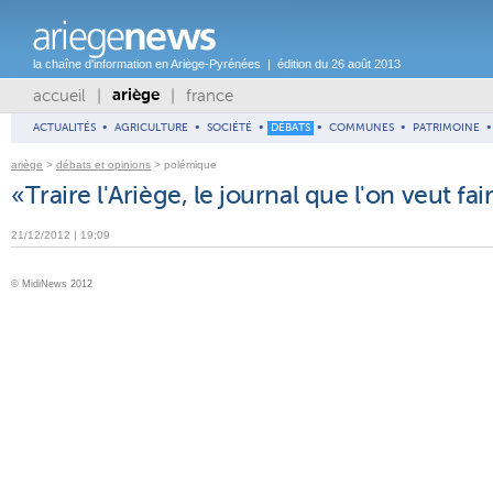
la chaîne d'information en Ariège-Pyrénées | édition du 26 août 2013
accueil
|
|
france
ariège
ACTUALITÉS
•
AGRICULTURE
•
SOCIÉTÉ
•
DÉBATS
•
COMMUNES
•
PATRIMOINE
•
ariège
>
débats et opinions
> polémique
«Traire l'Ariège, le journal que l'on veut fai
21/12/2012 | 19:09
© MidiNews 2012