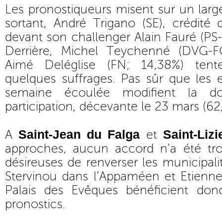
Les pronostiqueurs misent sur un lar
sortant, André Trigano (SE), crédité
devant son challenger Alain Fauré (PS
Derrière, Michel Teychenné (DVG-F
Aimé Deléglise (FN; 14,38%) tente
quelques suffrages. Pas sûr que les
semaine écoulée modifient la d
participation, décevante le 23 mars (62
Saint-Jean du Falga
Saint-Lizi
A
et
approches, aucun accord n’a été trou
désireuses de renverser les municipali
Stervinou dans l’Appaméen et Etienn
Palais des Evêques bénéficient don
pronostics.