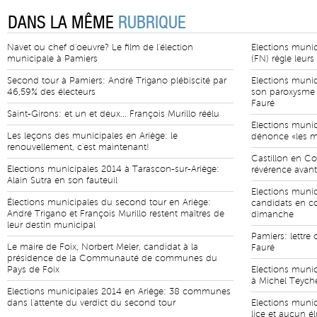
DANS LA MÊME
RUBRIQUE
Navet ou chef d'oeuvre? Le film de l'élection
Elections munic
municipale à Pamiers
(FN) règle leurs
Second tour à Pamiers: André Trigano plébiscité par
Elections munic
46,59% des électeurs
son paroxysme 
Fauré
Saint-Girons: et un et deux... François Murillo réélu
Elections munic
Les leçons des municipales en Ariège: le
dénonce «les ma
renouvellement, c'est maintenant!
Castillon en Co
Elections municipales 2014 à Tarascon-sur-Ariège:
révérence avant
Alain Sutra en son fauteuil
Elections munici
Élections municipales du second tour en Ariège:
candidats en c
André Trigano et François Murillo restent maîtres de
dimanche
leur destin municipal
Pamiers: lettre
Le maire de Foix, Norbert Meler, candidat à la
Fauré
présidence de la Communauté de communes du
Pays de Foix
Elections munic
à Michel Teyche
Elections municipales 2014 en Ariège: 38 communes
dans l'attente du verdict du second tour
Elections munic
lice et aucun é