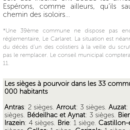
Espérons, comme ailleurs, qu’ils sau
chemin des isoloirs…
*Une 39ème commune ne dispose pas enc
réglementaire, Le Carlaret. La situation est néanm
du décès d’un des colistiers à la veille du scru
pas le remplacer. Le conseil municipal compter
11.
Les sièges à pourvoir dans les 33 comm
000 habitants
Antras
: 2 sièges.
Arrout
: 3 sièges.
Auzat
:
sièges.
Bédeilhac et Aynat
: 3 sièges.
Bier
Irazein
: 4 sièges.
Brie
: 1 siège.
Castillon