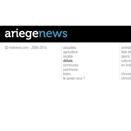
© midinews.com - 2005-2015
actualités
animat
agriculture
faits d
société
sports
débats
culture
communes
en bre
patrimoine
loisirs
chroniq
le saviez-vous ?
chroniq