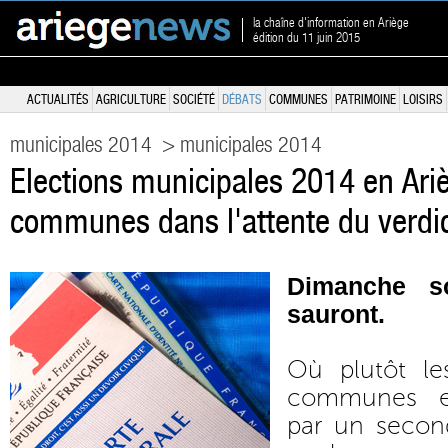
la chaîne d'information en Ariège
édition du 11 juin 2015
ACTUALITÉS
AGRICULTURE
SOCIÉTÉ
DÉBATS
COMMUNES
PATRIMOINE
LOISIRS
municipales 2014
> municipales 2014
Elections municipales 2014 en Ari
communes dans l'attente du verdic
Dimanche so
sauront.
Où plutôt le
communes e
par un second