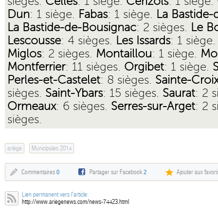
sièges.
Celles
: 1 siège.
Cerizols
: 1 siège.
Dun
: 1 siège.
Fabas
: 1 siège.
La Bastide-
La Bastide-de-Bousignac
: 2 sièges.
Le B
Lescousse
: 4 sièges.
Les Issards
: 1 siège
Miglos
: 2 sièges.
Montaillou
: 1 siège.
Mo
Montferrier
: 11 sièges.
Orgibet
: 1 siège.
Perles-et-Castelet
: 8 sièges.
Sainte-Croix
sièges.
Saint-Ybars
: 15 sièges.
Saurat
: 2 
Ormeaux
: 6 sièges.
Serres-sur-Arget
: 2 
sièges.
ariège
Municipales 2014
Commentaires
0
Partager sur Facebook
2
Ajouter aux favori
Lien permanent vers l'article:
http://www.ariegenews.com/news-74423.html