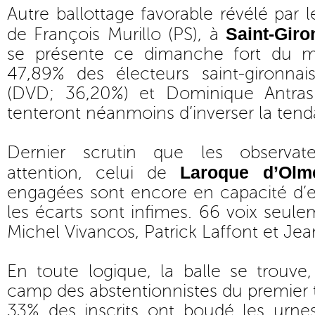
Autre ballottage favorable révélé par l
Saint-Giro
de François Murillo (PS), à
se présente ce dimanche fort du 
47,89% des électeurs saint-gironna
(DVD; 36,20%) et Dominique Antras
tenteront néanmoins d’inverser la ten
Dernier scrutin que les observat
Laroque d’Olm
attention, celui de
engagées sont encore en capacité d’en
les écarts sont infimes. 66 voix seul
Michel Vivancos, Patrick Laffont et Jea
En toute logique, la balle se trouve
camp des abstentionnistes du premier 
33% des inscrits ont boudé les urne