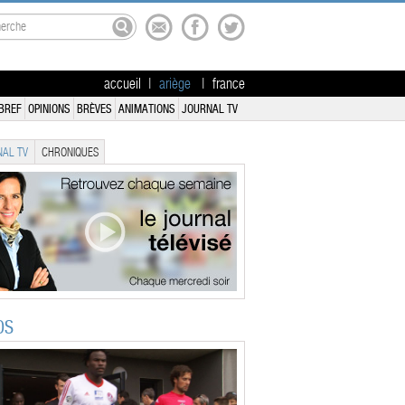
accueil
|
ariège
|
france
BREF
OPINIONS
BRÈVES
ANIMATIONS
JOURNAL TV
AL TV
CHRONIQUES
OS