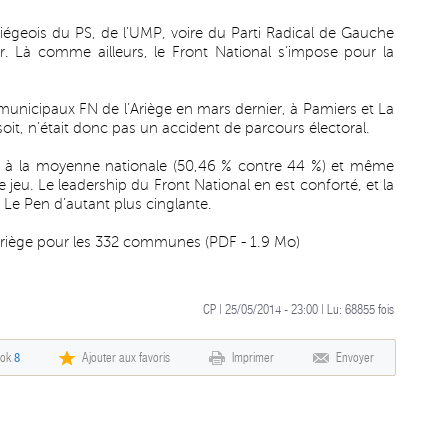
 ariégeois du PS, de l’UMP, voire du Parti Radical de Gauche
r. Là comme ailleurs, le Front National s’impose pour la
 municipaux FN de l’Ariège en mars dernier, à Pamiers et La
oit, n’était donc pas un accident de parcours électoral.
ur à la moyenne nationale (50,46 % contre 44 %) et même
e jeu. Le leadership du Front National en est conforté, et la
 Le Pen d’autant plus cinglante.
 Ariège pour les 332 communes
(PDF - 1.9 Mo)
CP | 25/05/2014 - 23:00 | Lu:
68855
fois
ook
8
Ajouter aux favoris
Imprimer
Envoyer