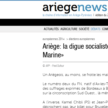
la chaîne d'information en Ariège-Pyrénées
| édition du 2
ACTUALITÉS
AGRICULTURE
SOCIÉTÉ
DÉBATS
COM
européennes 2014
> élections européennes
Ariège: la digue socialis
Marine»
© AFP - Fred Dufour
Un Ariégeois, au moins, se frotte les mai
Le numéro deux du FN, natif d’Ax-les-
des suffrages exprimés de Bordeaux à Bé
sur la circonscription Sud Ouest… là mêm
A l’inverse, Kamel Chibli (PS) et Jean-P
décrochent pas leur billet pour Bruxelle