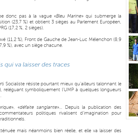
ppe donc pas à la vague «
Bleu Marine
» qui submerge la
ition (23,7 %) et obtient 3 sièges au Parlement Européen,
PRG (17,2 %, 2 sièges).
Bové (11,2 %), Front de Gauche de Jean-Luc Mélenchon (8,9
,9 %), avec un siège chacune.
qui va laisser des traces
arti Socialiste résiste pourtant mieux qu’ailleurs talonnant le
%), reléguant symboliquement l’UMP à quelques longueurs
.
orique
», «
défaite sanglante
»… Depuis la publication des
s commentateurs politiques rivalisent d’imagination pour
traditionnels.
atténuée mais néanmoins bien réelle, et elle va laisser des