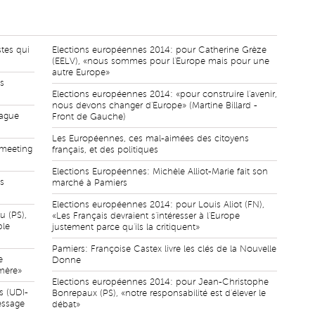
tes qui
Elections européennes 2014: pour Catherine Grèze
(EELV), «nous sommes pour l'Europe mais pour une
autre Europe»
is
Elections européennes 2014: «pour construire l'avenir,
nous devons changer d'Europe» (Martine Billard -
vague
Front de Gauche)
Les Européennes, ces mal-aimées des citoyens
 meeting
français, et des politiques
Elections Européennes: Michèle Alliot-Marie fait son
s
marché à Pamiers
Elections européennes 2014: pour Louis Aliot (FN),
u (PS),
«Les Français devraient s'intéresser à l'Europe
ble
justement parce qu'ils la critiquent»
Pamiers: Françoise Castex livre les clés de la Nouvelle
e
Donne
imère»
Elections européennes 2014: pour Jean-Christophe
s (UDI-
Bonrepaux (PS), «notre responsabilité est d'élever le
essage
débat»