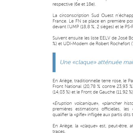
respective (6e et 18e).
La circonscription Sud Ouest n’écha
France. Le FN se place en première pos
devant l’UMP (18,8 %, 2 sièges) et le PS-
Suivent ensuite les liste EELV de José 
%) et UDI-Modem de Robert Rochefort (7
Une «claque» atténuée mais 
En Ariège, traditionnelle terre rose, le P
Front National (20,78 % contre 23,93 
(14,03 %) et le Front de Gauche (11,92 %)
«
Eruption volcanique
», «
plancher hist
premières estimations officielles, le
qualifier la «
gifle
» infligée aux partis dits 
En Ariège, la «
claque
» est, peut-être, 
traces.