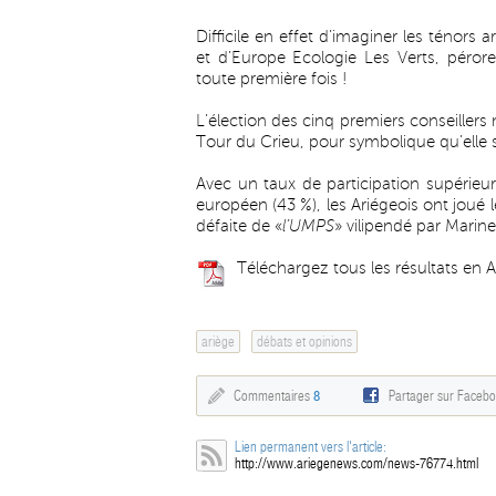
Difficile en effet d’imaginer les ténors
et d’Europe Ecologie Les Verts, pérore
toute première fois !
L’élection des cinq premiers conseillers
Tour du Crieu, pour symbolique qu’elle s
Avec un taux de participation supérie
européen (43 %), les Ariégeois ont joué l
défaite de «
l’UMPS
» vilipendé par Marine
Téléchargez tous les résultats en
ariège
débats et opinions
Commentaires
8
Partager sur Faceb
Lien permanent vers l'article:
http://www.ariegenews.com/news-76774.html