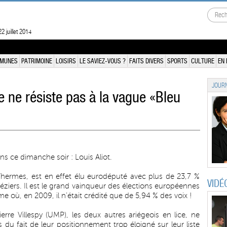
2 juillet 2014
MUNES
PATRIMOINE
LOISIRS
LE SAVIEZ-VOUS ?
FAITS DIVERS
SPORTS
CULTURE
EN 
JOURN
te ne résiste pas à la vague «Bleu
ns ce dimanche soir : Louis Aliot.
Thermes, est en effet élu eurodéputé avec plus de 23,7 %
VIDÉ
ziers. Il est le grand vainqueur des élections européennes
e où, en 2009, il n’était crédité que de 5,94 % des voix !
ierre Villespy (UMP), les deux autres ariégeois en lice, ne
s du fait de leur positionnement trop éloigné sur leur liste