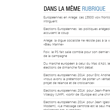
DANS LA MÊME
RUBRIQUE
Européennes en Ariège: ces 13500 voix frontis
intriguent
Elections Européennes: les politiques ariégeo
accusent le coup
Ariège: la digue socialiste ne résiste pas à la 
«Bleu Marine»
Foix: le PS fait salle comble pour son dernier
de la campagne
Du marché européen à celui du Mas d'Azil, le
élections de dimanche font débat
Elections européennes 2014: pour Eric Andrie
«nous avons la prétention de porter un vérita
projet de relance et de croissance»
Elections européennes 2014: pour Jean-Pierr
Villespy (UMP), «sortir de l'Europe est une ch
Elections européennes 2014: pour Jean Iglesi
Modem), «Le message centriste est le seul m