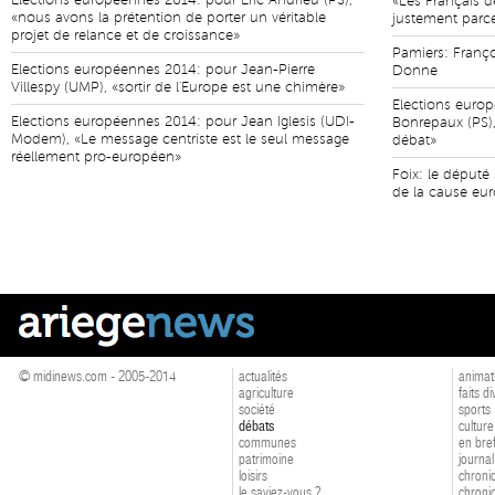
Elections européennes 2014: pour Eric Andrieu (PS),
«Les Français de
«nous avons la prétention de porter un véritable
justement parce 
projet de relance et de croissance»
Pamiers: Françoi
Elections européennes 2014: pour Jean-Pierre
Donne
Villespy (UMP), «sortir de l'Europe est une chimère»
Elections euro
Elections européennes 2014: pour Jean Iglesis (UDI-
Bonrepaux (PS), 
Modem), «Le message centriste est le seul message
débat»
réellement pro-européen»
Foix: le député 
de la cause eu
© midinews.com - 2005-2014
actualités
animat
agriculture
faits d
société
sports
débats
culture
communes
en bre
patrimoine
journal
loisirs
chroniq
le saviez-vous ?
chroniq