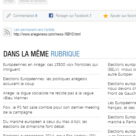
ariège
débats et opinions
Commentaires
9
Partager sur Facebook
7
Ajouter aux favori
Lien permanent vers l'article:
http://www.ariegenews.com/news-76810.html
DANS LA MÊME
RUBRIQUE
Européennes en Ariège: ces 13500 voix frontistes qui
Elections euro
intriguent
(EELV), «nous 
autre Europe»
Elections Européennes: les politiques ariégeois
accusent le coup
Elections europ
nous devons cha
Ariège: la digue socialiste ne résiste pas à la vague
Front de Gauch
«Bleu Marine»
Les Européenne
Foix: le PS fait salle comble pour son dernier meeting
français, et des
de la campagne
Elections Europ
Du marché européen à celui du Mas d'Azil, les
marché à Pami
élections de dimanche font débat
Elections europ