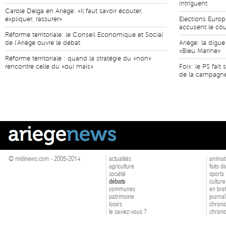
intriguent
Carole Delga en Ariège: «Il faut savoir écouter,
expliquer, rassurer»
Elections Europ
accusent le co
Réforme territoriale: le Conseil Economique et Social
de l'Ariège ouvre le débat
Ariège: la digue
«Bleu Marine»
Réforme territoriale : quand la stratégie du «non»
rencontre celle du «oui mais»
Foix: le PS fai
de la campagn
© midinews.com - 2005-2014
actualités
animat
agriculture
faits d
société
sports
débats
culture
communes
en bre
patrimoine
journal
loisirs
chroniq
le saviez-vous ?
chroniq