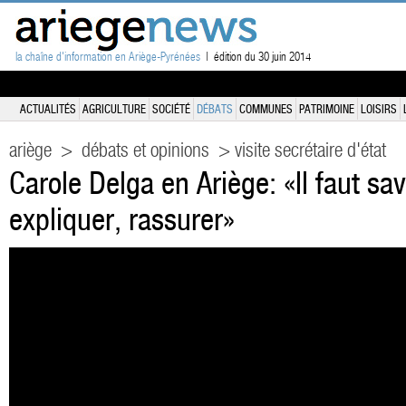
la chaîne d'information en Ariège-Pyrénées
| édition du 30 juin 2014
ACTUALITÉS
AGRICULTURE
SOCIÉTÉ
DÉBATS
COMMUNES
PATRIMOINE
LOISIRS
ariège
>
débats et opinions
> visite secrétaire d'état
Carole Delga en Ariège: «Il faut sav
expliquer, rassurer»