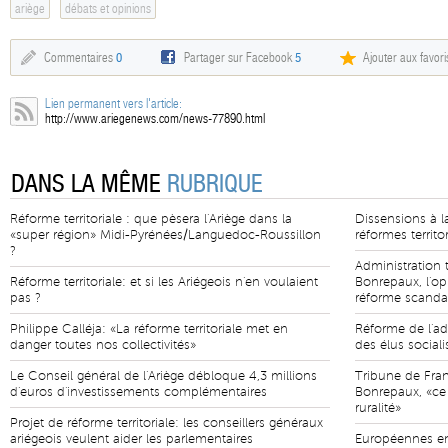
ariège
débats et opinions
Commentaires
0
Partager sur Facebook
5
Ajouter aux favori
Lien permanent vers l'article:
http://www.ariegenews.com/news-77890.html
DANS LA MÊME
RUBRIQUE
Réforme territoriale : que pèsera l'Ariège dans la
Dissensions à l
«super région» Midi-Pyrénées/Languedoc-Roussillon
réformes territor
?
Administration t
Réforme territoriale: et si les Ariégeois n'en voulaient
Bonrepaux, l'o
pas ?
réforme scanda
Philippe Calléja: «La réforme territoriale met en
Réforme de l'adm
danger toutes nos collectivités»
des élus sociali
Le Conseil général de l'Ariège débloque 4,3 millions
Tribune de Fra
d'euros d'investissements complémentaires
Bonrepaux, «ce
ruralité»
Projet de réforme territoriale: les conseillers généraux
ariégeois veulent aider les parlementaires
Européennes en 