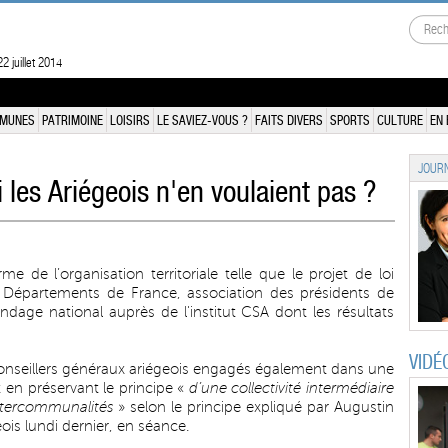
2 juillet 2014
MUNES
PATRIMOINE
LOISIRS
LE SAVIEZ-VOUS ?
FAITS DIVERS
SPORTS
CULTURE
EN 
JOURN
si les Ariégeois n'en voulaient pas ?
e de l’organisation territoriale telle que le projet de loi
es Départements de France, association des présidents de
age national auprès de l'institut CSA dont les résultats
VIDÉ
conseillers généraux ariégeois engagés également dans une
 en préservant le principe «
d’une collectivité intermédiaire
intercommunalités
» selon le principe expliqué par Augustin
ois lundi dernier, en séance.