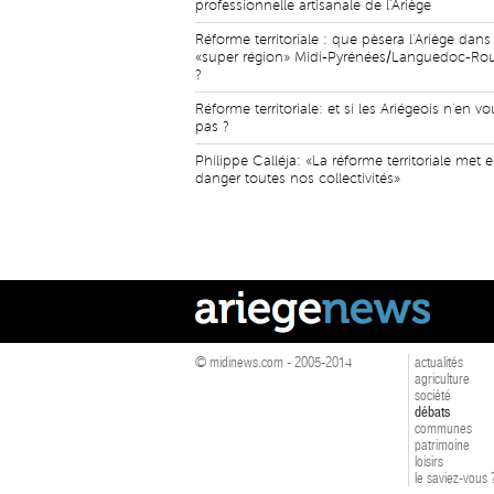
professionnelle artisanale de l'Ariège
Réforme territoriale : que pèsera l'Ariège dans 
«super région» Midi-Pyrénées/Languedoc-Rou
?
Réforme territoriale: et si les Ariégeois n'en vo
pas ?
Philippe Calléja: «La réforme territoriale met 
danger toutes nos collectivités»
© midinews.com - 2005-2014
actualités
agriculture
société
débats
communes
patrimoine
loisirs
le saviez-vous 