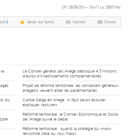
CP | 26/06/2014 - 18:47 | Lu:
28007
fois
book
0
Ajouter aux favoris
Imprimer
Envoyer
 va
Le Conseil général de l'Ariège débloque 4,3 millions
d'euros d'investissements complémentaires
tagés
Projet de réforme territoriale: les conseillers généraux
ariégeois veulent aider les parlementaires
nts du
Carole Delga en Ariège: «Il faut savoir écouter,
expliquer, rassurer»
Réforme territoriale: le Conseil Economique et Social
core
de l'Ariège ouvre le débat
Réforme territoriale : quand la stratégie du «non»
rencontre celle du «oui mais»