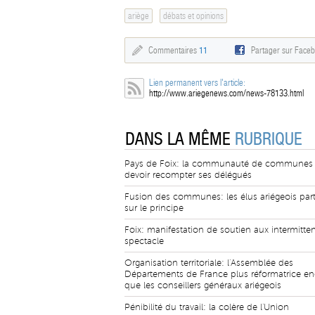
ariège
débats et opinions
Commentaires
11
Partager sur Face
Lien permanent vers l'article:
http://www.ariegenews.com/news-78133.html
DANS LA MÊME
RUBRIQUE
Pays de Foix: la communauté de communes
devoir recompter ses délégués
Fusion des communes: les élus ariégeois par
sur le principe
Foix: manifestation de soutien aux intermitte
spectacle
Organisation territoriale: l'Assemblée des
Départements de France plus réformatrice en
que les conseillers généraux ariégeois
Pénibilité du travail: la colère de l'Union