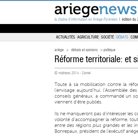
la chaîne d'information en Ariège-Pyrénées
| édition du 2
ACTUALITÉS
AGRICULTURE
SOCIÉTÉ
DÉBATS
COM
ariège
>
débats et opinions
> politique
Réforme territoriale: et 
© midinews 2014 - Connel
Toute à sa mobilisation contre la réform
l’envisage aujourd’hui, l’Assemblée d
conseils généraux, a commandé un sond
viennent d’être publiés.
Ils ne manqueront pas d’intéresser les 
volonté d’accompagner la réforme, tout
entre des régions plus grandes et les 
Bonrepaux, président de l’exécutif ariége