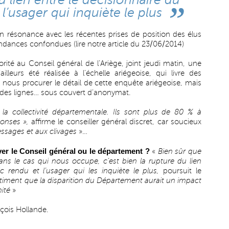
u lien entre le décisionnaire du
l’usager qui inquiète le plus
n résonance avec les récentes prises de position des élus
tendances confondues (
lire notre article du 23/06/2014
)
rité au Conseil général de l’Ariège, joint jeudi matin, une
lleurs été réalisée à l’échelle ariégeoise, qui livre des
 nous procurer le détail de cette enquête ariégeoise, mais
ndes lignes… sous couvert d’anonymat.
 la collectivité départementale. Ils sont plus de 80 % à
éponses »,
affirme le conseiller général discret, car soucieux
ssages et aux clivages
»…
rver le Conseil général ou le département ?
«
Bien sûr que
ans le cas qui nous occupe, c’est bien la rupture du lien
ic rendu et l’usager qui les inquiète le plus,
poursuit le
estiment que la disparition du Département aurait un impact
mité
»
nçois Hollande.