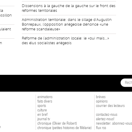
Dissensions à la gauche de la gauche sur le front des
la
réformes territoriales
ssillon
Administration territoriale: dans le sillage d'Augustin
Bonrepaux, l'opposition ariégeoise dénonce «une
ulaient
réforme scandaleuse»
Réforme de l'administration locale: le «oui mais...»
en
des élus socialistes ariégeois
animations
brèves
faits divers
opinions
sports
courrier des lecteurs
culture
en bref
contactez-nous
journal tv
alertez-nous!
chronique (Olivier de Robert)
newsletter: abonnez-vous
?
chronique (petites histoires de Mélanie)
flux rss