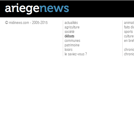
© midinews.com - 2005-2015
actualités
animat
agriculture
faits d
société
sports
débats
culture
communes
en bre
patrimoine
loisirs
chroniq
le saviez-vous ?
chroniq