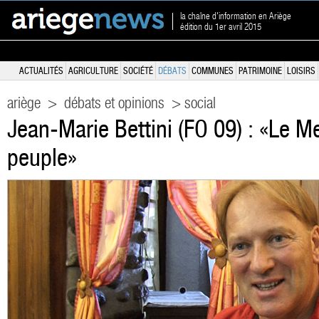
la chaîne d'information en Ariège
édition du 1er avril 2015
ACTUALITÉS
AGRICULTURE
SOCIÉTÉ
DÉBATS
COMMUNES
PATRIMOINE
LOISIRS
ariège
>
débats et opinions
> social
Jean-Marie Bettini (FO 09) : «Le M
peuple»