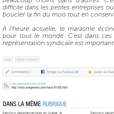
beaucoup moins dans d’autres. C’
difficile dans les petites entreprises o
boucler la fin du mois tout en conser
A l’heure actuelle, le marasme éco
pour tout le monde. C’est dans ces
représentation syndicale est importan
ariège
débats et opinions
Commentaires
1
Partager sur Facebook
29
Ajouter aux favor
Lien permanent vers l'article:
http://www.ariegenews.com/news-81405.html
DANS LA MÊME
RUBRIQUE
Elections départementales en Ariège: le
Elections dépar