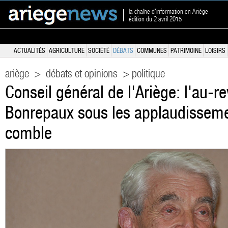
la chaîne d'information en Ariège
édition du 2 avril 2015
ACTUALITÉS
AGRICULTURE
SOCIÉTÉ
DÉBATS
COMMUNES
PATRIMOINE
LOISIRS
ariège
>
débats et opinions
> politique
Conseil général de l'Ariège: l'au-r
Bonrepaux sous les applaudisseme
comble