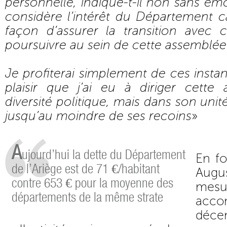
personnelle, indique-t-il non sans ém
considère l’intérêt du Département ca
façon d’assurer la transition avec 
poursuivre au sein de cette assemblée
Je profiterai simplement de ces instan
plaisir que j’ai eu à diriger cett
diversité politique, mais dans son unit
jusqu’au moindre de ses recoins
»
A
ujourd’hui la dette du Département
En fo
de l’Ariège est de 71 €/habitant
Aug
contre 653 € pour la moyenne des
mes
départements de la même strate
acco
déc