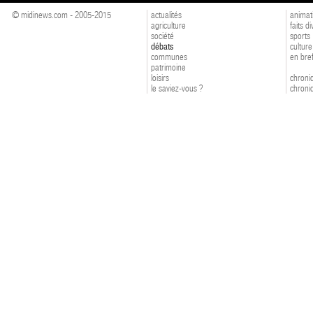
© midinews.com - 2005-2015
actualités
animat
agriculture
faits d
société
sports
débats
culture
communes
en bre
patrimoine
loisirs
chroniq
le saviez-vous ?
chroniq