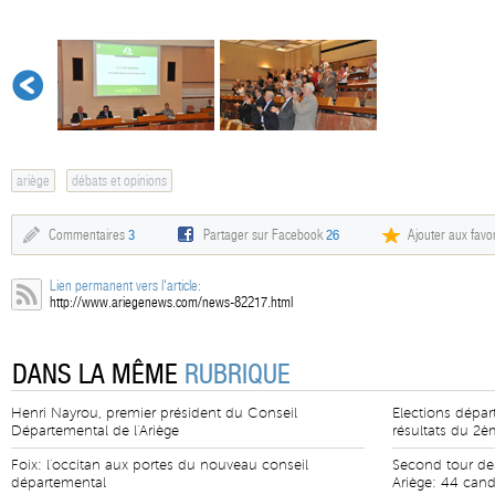
ariège
débats et opinions
Commentaires
3
Partager sur Facebook
26
Ajouter aux favor
Lien permanent vers l'article:
http://www.ariegenews.com/news-82217.html
DANS LA MÊME
RUBRIQUE
Henri Nayrou, premier président du Conseil
Elections dépar
Départemental de l'Ariège
résultats du 2è
Foix: l'occitan aux portes du nouveau conseil
Second tour de
départemental
Ariège: 44 cand