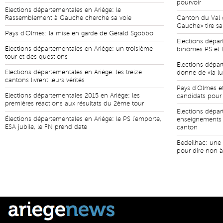
pourvoir
Elections départementales en Ariège: le
Rassemblement à Gauche cherche sa voie
Canton du Val 
Gauche» tire sa
Pays d'Olmes: la mise en garde de Gérald Sgobbo
Elections dépar
Elections départementales en Ariège: un troisième
binômes PS et E
tour et des questions
Elections dépar
Elections départementales en Ariège: les treize
donne de «la lu
cantons livrent leurs vérités
Pays d'Olmes et 
Elections départementales 2015 en Ariège: les
candidats pour 
premières réactions aux résultats du 2ème tour
Elections dépar
Élections départementales en Ariège: le PS l'emporte,
enseignements 
ESA jubile, le FN prend date
canton
Bedeilhac: une
pour dire non à 