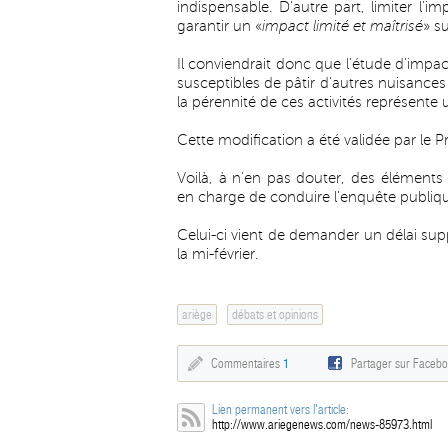
indispensable. D’autre part, limiter l’i
garantir un «
impact limité et maîtrisé
» s
Il conviendrait donc que l’étude d’impact
susceptibles de pâtir d’autres nuisances
la pérennité de ces activités représente
Cette modification a été validée par le
Voilà, à n’en pas douter, des éléments
en charge de conduire l’enquête publiqu
Celui-ci vient de demander un délai su
la mi-février.
ariège
débats et opinions
Commentaires
1
Partager sur Faceb
Lien permanent vers l'article:
http://www.ariegenews.com/news-85973.html