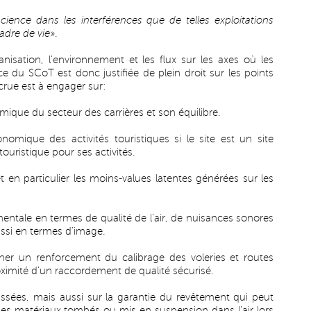
science dans les interférences que de telles exploitations
cadre de vie
».
nisation, l’environnement et les flux sur les axes où les
nce du SCoT est donc justifiée de plein droit sur les points
crue est à engager sur:
ique du secteur des carrières et son équilibre.
omique des activités touristiques si le site est un site
uristique pour ses activités.
en particulier les moins-values latentes générées sur les
mentale en termes de qualité de l’air, de nuisances sonores
ussi en termes d’image.
îner un renforcement du calibrage des voleries et routes
oximité d’un raccordement de qualité sécurisé.
ssées, mais aussi sur la garantie du revêtement qui peut
des matériaux tombés ou mis en suspension dans l’air lors