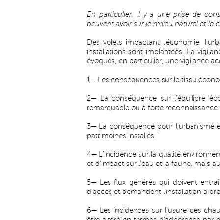
En particulier, il y a une prise de con
peuvent avoir sur le milieu naturel et le 
Des volets impactant l’économie, l’urba
installations sont implantées. La vigila
évoqués, en particulier, une vigilance ac
1— Les conséquences sur le tissu économ
2— La conséquence sur l’équilibre écon
remarquable ou à forte reconnaissance to
3— La conséquence pour l’urbanisme et 
patrimoines installés.
4— L’incidence sur la qualité environne
et d’impact sur l’eau et la faune, mais a
5— Les flux générés qui doivent entra
d’accès et demandent l’installation à pr
6— Les incidences sur l’usure des chau
être altéré en termes d’adhérence par 