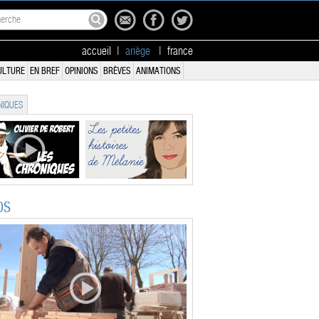
accueil
|
ariège
|
france
ULTURE
EN BREF
OPINIONS
BRÈVES
ANIMATIONS
IQUES
OS