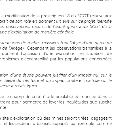
la modification de la prescription 18 du SCOT relative aux
rait de son rôle en donnant un avis sur ce projet identifié
les observations reçues de l’esprit général du SCoT de la
 type d’exploitation de manière générale.
extractions de roches massives font l’objet d’une partie de
 de l’Ariège
». Cependant les observations transmises à la
donnent l’occasion d’une évaluation, en situation, de
 problèmes d’acceptabilité par les populations concernées
tion d’une étude pouvant justifier d’un impact nul sur le
 bleue du territoire et un impact limité et maîtrisé sur le
secteur touristique
».
ue le champ de cette étude préalable et imposée dans la
streint pour permettre de lever les inquiétudes que suscite
nte.
e site d’exploitation où des mines seront tirées, dégageant
s, et les secteurs urbanisés apparaît, par exemple, comme