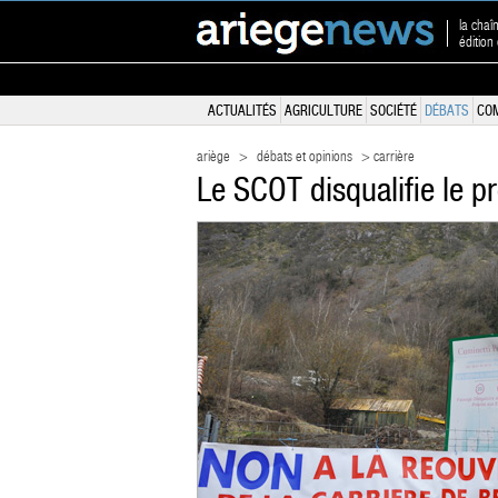
la chaî
édition
ACTUALITÉS
AGRICULTURE
SOCIÉTÉ
DÉBATS
CO
ariège
>
débats et opinions
> carrière
Le SCOT disqualifie le p