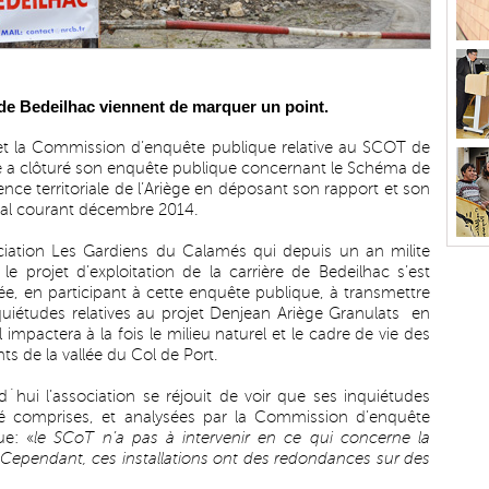
 de Bedeilhac viennent de marquer un point.
et la Commission d’enquête publique relative au SCOT de
ge a clôturé son enquête publique concernant le Schéma de
nce territoriale de l’Ariège en déposant son rapport et son
inal courant décembre 2014.
ciation Les Gardiens du Calamés qui depuis un an milite
 le projet d’exploitation de la carrière de Bedeilhac s’est
ée, en participant à cette enquête publique, à transmettre
quiétudes relatives au projet Denjean Ariège Granulats en
l impactera à la fois le milieu naturel et le cadre de vie des
ts de la vallée du Col de Port.
d´hui l’association se réjouit de voir que ses inquiétudes
é comprises, et analysées par la Commission d’enquête
ue: «
le SCoT n’a pas à intervenir en ce qui concerne la
s. Cependant, ces installations ont des redondances sur des