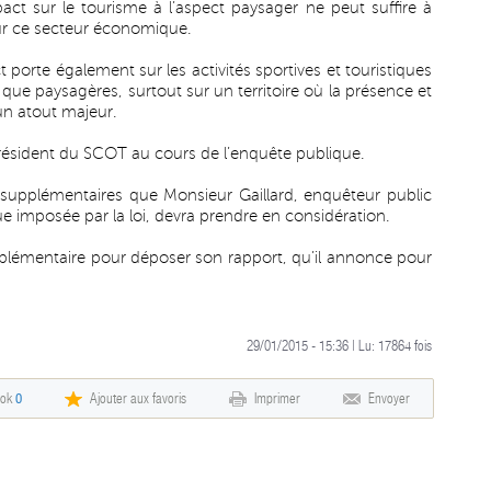
mpact sur le tourisme à l’aspect paysager ne peut suffire à
ur ce secteur économique.
 porte également sur les activités sportives et touristiques
 que paysagères, surtout sur un territoire où la présence et
 un atout majeur.
 Président du SCOT au cours de l’enquête publique.
 supplémentaires que Monsieur Gaillard, enquêteur public
e imposée par la loi, devra prendre en considération.
pplémentaire pour déposer son rapport, qu’il annonce pour
29/01/2015 - 15:36 | Lu:
17864
fois
ook
0
Ajouter aux favoris
Imprimer
Envoyer