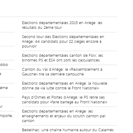
Elections départementales 2015 en Ariège: les
résultats du 2ème tour
Second tour des Elections départementales en
Ariège: 44 candidats pour 22 sièges encore à
pourvoir
Elections départementales canton de Foix: les
binômes PS et ESA ont sorti les calculatrices
gobbo
Canton du Val d'Ariège: le «Rassemblement à
e
Gauche» tire sa dernière cartouche
Elections départementales en Ariège: la nouvelle
sième
donne de «la lutte contre le Front National»
Pays d'Olmes et Portes d'Ariège: le PS retire ses
candidats pour «faire barrage au Front National»
ur
Elections départementales en Ariège: les
emporte,
enseignements et enjeux du scrutin canton par
canton
Bedeilhac: une chaîne humaine autour du Calamés