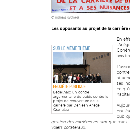
© midinews (archives)
Les opposants au projet de la carrière
En eff
l’Ariè
SUR LE MÊME THÈME
Cohére
avis f
L’asso
contre
attach
ses in
ENQUÊTE PUBLIQUE
ce qu’i
Bédeilhac: un contre
habitan
argumentaire de poids contre le
projet de réouverture de la
Aujour
carrière par Denjean Ariège
Granulats
ont ét
publiq
gestion des carrières en tant que telle
volets collatéraux.