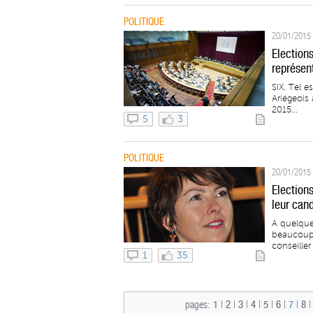
POLITIQUE
20/01/2015 
Election
représent
SIX. Tel e
Ariégeois 
2015...
5
3
POLITIQUE
20/01/2015 
Election
leur cand
A quelque
beaucoup 
conseiller
1
35
pages:
1
|
2
|
3
|
4
|
5
|
6
|
7
|
8