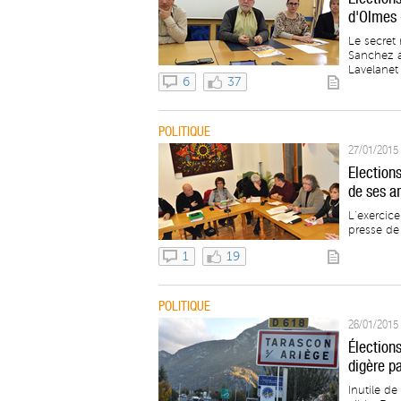
d'Olmes 
Le secret
Sanchez a
Lavelanet 
6
37
POLITIQUE
27/01/2015 
Election
de ses a
L’exercice
presse de 
1
19
POLITIQUE
26/01/2015 
Élection
digère pa
Inutile de