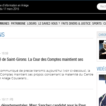
ne d'information en Ariège
 du 17 mars 2015
MMUNES
PATRIMOINE
LOISIRS
LE SAVIEZ-VOUS ?
FAITS DIVERS & JUSTICE
SPORTS
C
NS
CHRON
- 18:59
é de Saint-Girons: La Cour des Comptes maintient ses
VIDÉ
ommuniqué de presse transmis aujourd'hui (voir ci-dessous), la
Comptes maintient ses propos concernant la maternité du Centre
r Ariège Couserans...
- 19:17 | PB
s départementales: Marc Sanchez candidat pour le Pays