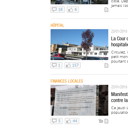
cible. De
jamais l'o
16
6
HÔPITAL
23/01/2015 
La Cour 
hospital
Circulez, 
petit mon
pourtant d
1
157
FINANCES LOCALES
22/01/2015 
Manifesta
contre la
Ce jeudi l
population
5
44