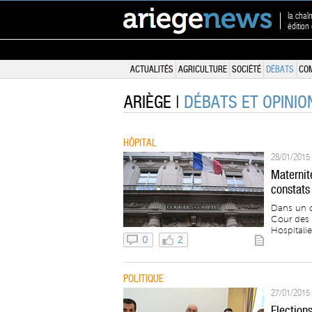
la chaî
édition
ACTUALITÉS
AGRICULTURE
SOCIÉTÉ
DÉBATS
CO
ARIÈGE |
DÉBATS ET OPINIO
HÔPITAL
28/01/2015 
Maternit
constats
Dans un c
Cour des 
Hospitalie
0
2
POLITIQUE
27/01/2015 
Election