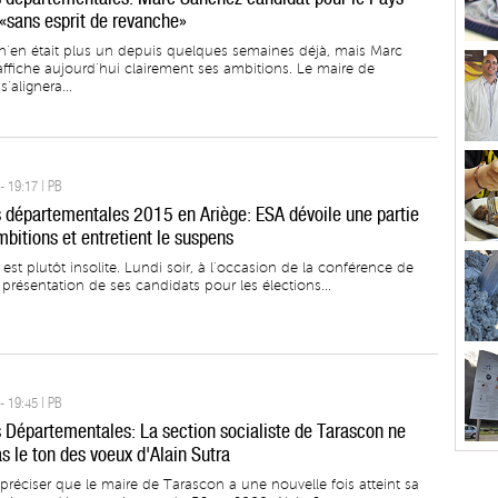
«sans esprit de revanche»
 n’en était plus un depuis quelques semaines déjà, mais Marc
ffiche aujourd’hui clairement ses ambitions. Le maire de
s’alignera...
- 19:17 | PB
s départementales 2015 en Ariège: ESA dévoile une partie
mbitions et entretient le suspens
 est plutôt insolite. Lundi soir, à l’occasion de la conférence de
présentation de ses candidats pour les élections...
- 19:45 | PB
s Départementales: La section socialiste de Tarascon ne
s le ton des voeux d'Alain Sutra
 préciser que le maire de Tarascon a une nouvelle fois atteint sa