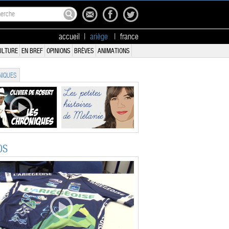
accueil
|
ariège
|
france
ULTURE
EN BREF
OPINIONS
BRÈVES
ANIMATIONS
IQUES
OS