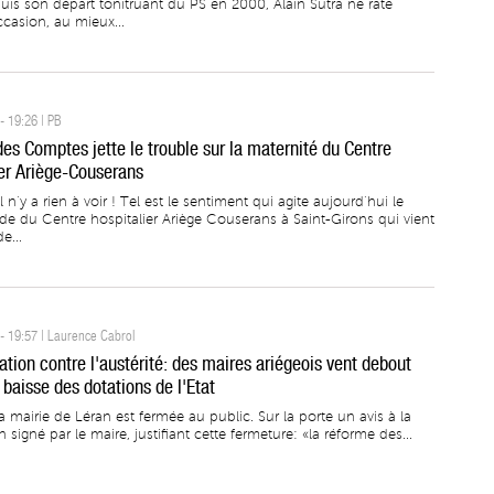
puis son départ tonitruant du PS en 2000, Alain Sutra ne rate
ccasion, au mieux...
- 19:26 | PB
des Comptes jette le trouble sur la maternité du Centre
ier Ariège-Couserans
il n’y a rien à voir ! Tel est le sentiment qui agite aujourd’hui le
de du Centre hospitalier Ariège Couserans à Saint-Girons qui vient
e...
- 19:57 | Laurence Cabrol
tion contre l'austérité: des maires ariégeois vent debout
 baisse des dotations de l'Etat
a mairie de Léran est fermée au public. Sur la porte un avis à la
 signé par le maire, justifiant cette fermeture: «la réforme des...