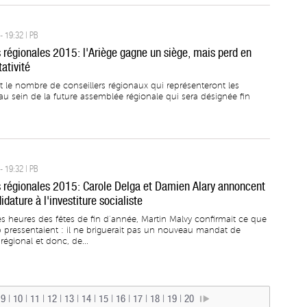
- 19:32 | PB
s régionales 2015: l'Ariège gagne un siège, mais perd en
ativité
st le nombre de conseillers régionaux qui représenteront les
au sein de la future assemblée régionale qui sera désignée fin
- 19:32 | PB
s régionales 2015: Carole Delga et Damien Alary annoncent
idature à l'investiture socialiste
s heures des fêtes de fin d’année, Martin Malvy confirmait ce que
pressentaient : il ne briguerait pas un nouveau mandat de
 régional et donc, de...
|
9
|
10
|
11
|
12
|
13
|
14
|
15
|
16
|
17
|
18
|
19
|
20